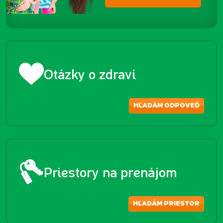
Otázky o zdraví
HĽADÁM ODPOVEĎ
Priestory na prenájom
HĽADÁM PRIESTOR