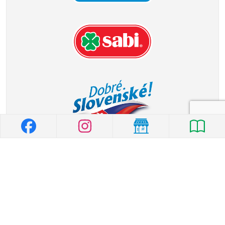
© 2026 MILK-AGRO
|
Všeobecné vyhlásenie
|
Ochrana osobných