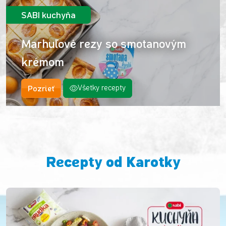
SABI kuchyňa
Marhuľové rezy so smotanovým
krémom
Pozrieť
Všetky recepty
Recepty od Karotky