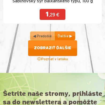
Sabinovský syr balkánskeho typu, 100 g
1
,29 €
◀ Predošlé
Ďalšie ▶
ZOBRAZIŤ ĎALŠIE
Pozrieť v letáku
Šetrite naše stromy, prihláste
sa do newslettera a pomôžte