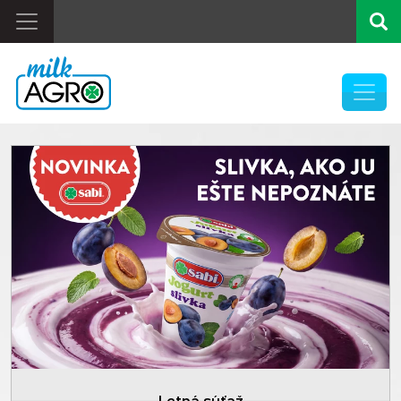
Previous
Letná súťaž
Pause