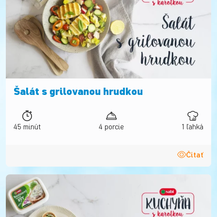
Šalát s grilovanou hrudkou
45 minút
4 porcie
1 ľahká
Čítať