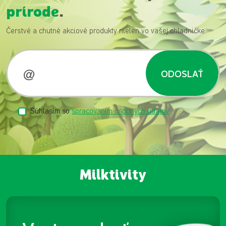
prírode
.
Čerstvé a chutné akciové produkty nielen vo vašej chladničke.
ODOSLAŤ
Súhlasím so
spracovaním osobných údajov
Milktivity