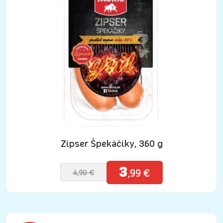
Zipser Špekáčiky, 360 g
3
,99 €
4,90 €