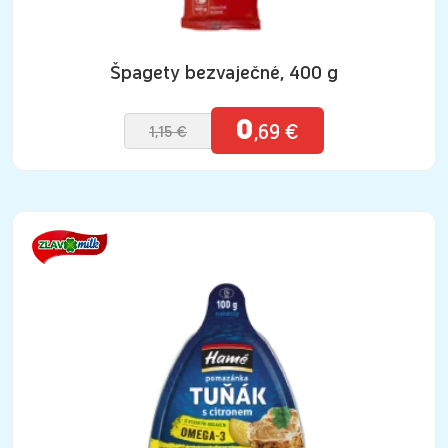
Špagety bezvaječné, 400 g
0
,69 €
1,15 €