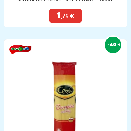
1
,79 €
-40%