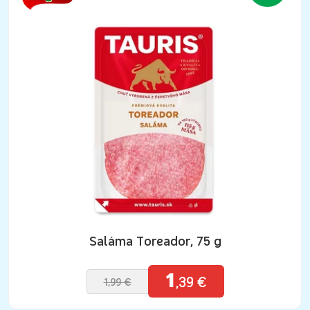
Saláma Toreador, 75 g
1
,39 €
1,99 €