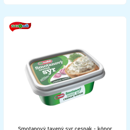
Smotanový tavený syr cesnak - kôpor