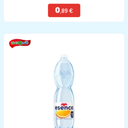
0
,89 €