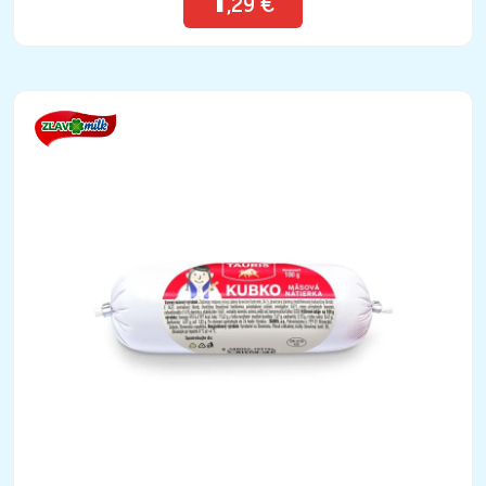
1
,29 €