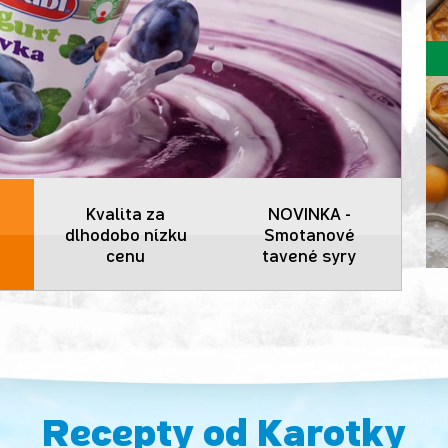
Kvalita za
NOVINKA -
dlhodobo nízku
Smotanové
cenu
tavené syry
Recepty od Karotky