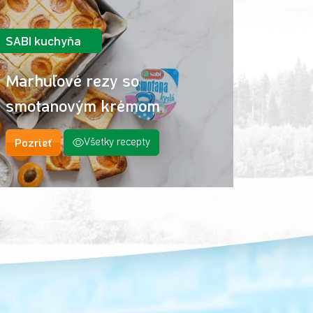
SABI kuchyňa
Marhuľové rezy so
smotanovým krémom
Pozrieť
Všetky recepty