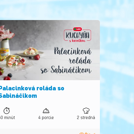
Palacinková roláda so
Sabináčikom
60 minút
4 porcie
2 stredná