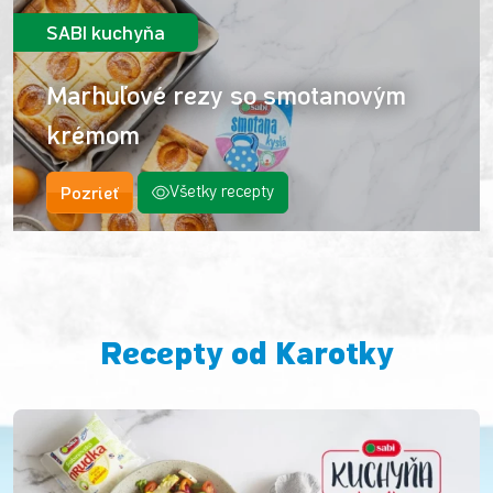
SABI kuchyňa
Marhuľové rezy so smotanovým
krémom
Pozrieť
Všetky recepty
Recepty od Karotky