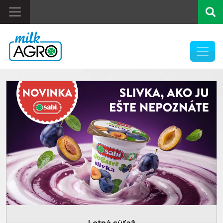
Previous
Letná súťaž
Pause