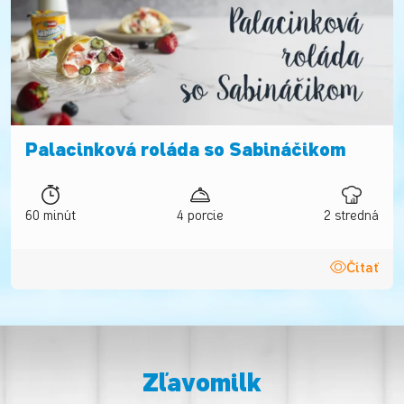
Palacinková roláda so Sabináčikom
60 minút
4 porcie
2 stredná
Čítať
Zľavomilk