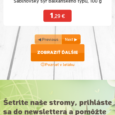
Sabinovský syr balkánskeho typu, 100 g
1
,29 €
◀ Previous
Next ▶
ZOBRAZIŤ ĎALŠIE
Pozrieť v letáku
Šetrite naše stromy, prihláste
sa do newslettera a pomôžte