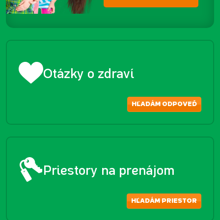
Otázky o zdraví
HĽADÁM ODPOVEĎ
Priestory na prenájom
HĽADÁM PRIESTOR