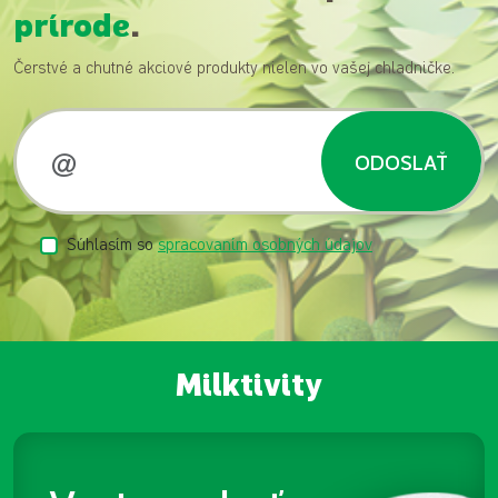
prírode
.
Čerstvé a chutné akciové produkty nielen vo vašej chladničke.
ODOSLAŤ
Súhlasím so
spracovaním osobných údajov
Milktivity