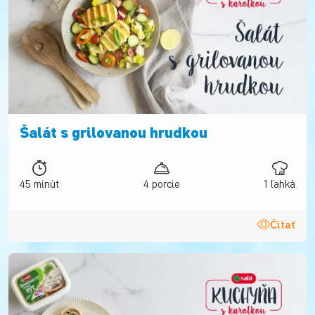
Šalát s grilovanou hrudkou
45 minút
4 porcie
1 ľahká
Čítať