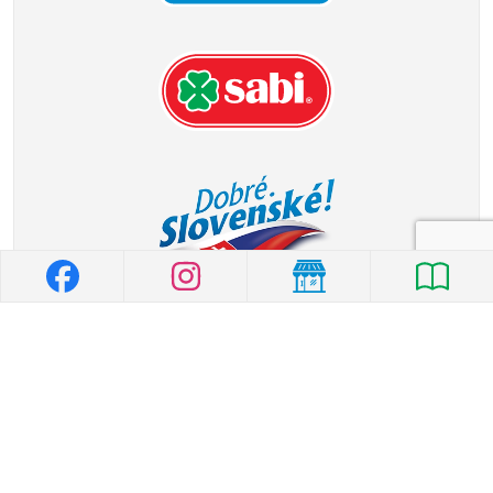
© 2026 MILK-AGRO
|
Všeobecné vyhlásenie
|
Ochrana osobných