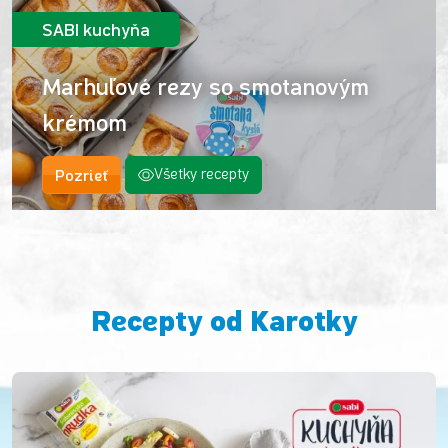
SABI kuchyňa
Marhuľové rezy so smotanovým
krémom
Pozrieť
Všetky recepty
Recepty od Karotky