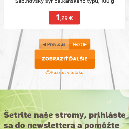
Sabinovský syr balkánskeho typu, 100 g
1
,29 €
◀ Previous
Next ▶
ZOBRAZIŤ ĎALŠIE
Pozrieť v letáku
Šetrite naše stromy, prihláste
sa do newslettera a pomôžte