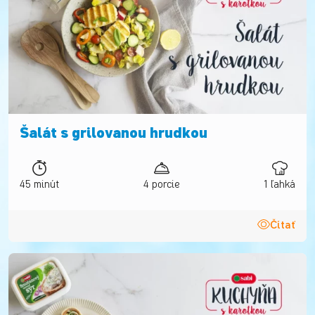
Šalát s grilovanou hrudkou
45 minút
4 porcie
1 ľahká
Čítať