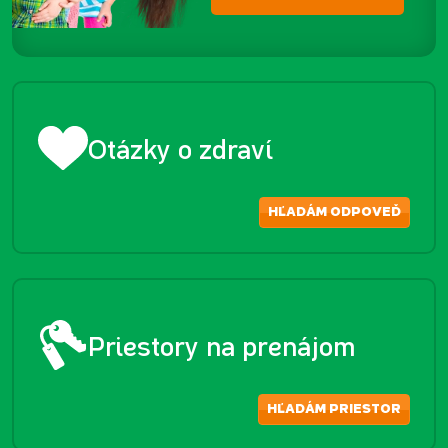
Otázky o zdraví
HĽADÁM ODPOVEĎ
Priestory na prenájom
HĽADÁM PRIESTOR