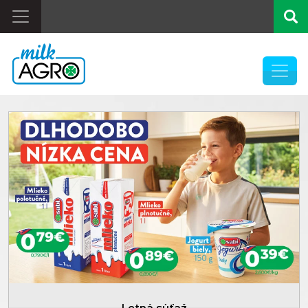
Previous
Letná súťaž
Pause