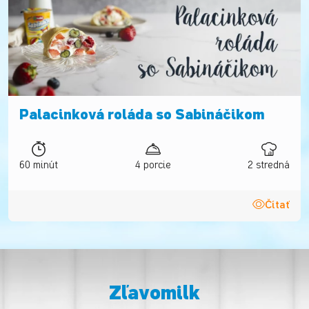
Palacinková roláda so Sabináčikom
60 minút
4 porcie
2 stredná
Čítať
Zľavomilk