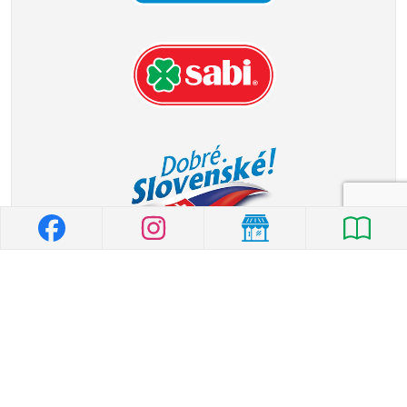
© 2026 MILK-AGRO
|
Všeobecné vyhlásenie
|
Ochrana osobných