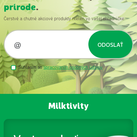
prírode
.
Čerstvé a chutné akciové produkty nielen vo vašej chladničke.
ODOSLAŤ
Súhlasím so
spracovaním osobných údajov
Milktivity