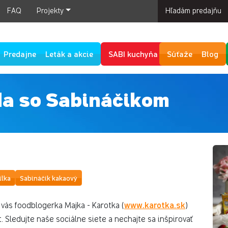
FAQ
Projekty
Hľadám predajňu
Predajne
Leták a akcie
SABI kuchyňa
Súťaže
Blog
da so Sabináčikom
ilka
Sabináčik kakaový
www.karotka.sk
vás foodblogerka Majka - Karotka (
)
. Sledujte naše sociálne siete a nechajte sa inšpirovať