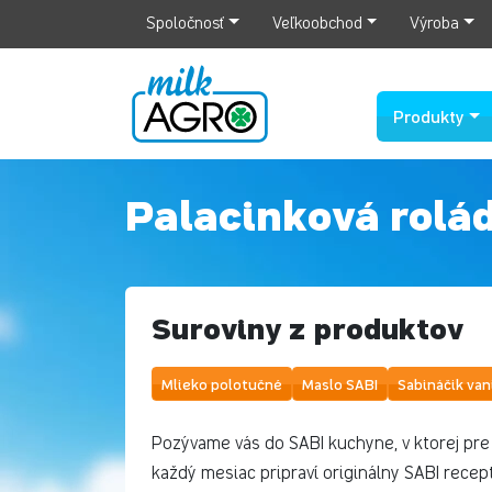
Spoločnosť
Veľkoobchod
Výroba
Produkty
Palacinková rolá
Suroviny z produktov
Mlieko polotučné
Maslo SABI
Sabináčik van
Pozývame vás do SABI kuchyne, v ktorej pre 
každý mesiac pripraví originálny SABI recept