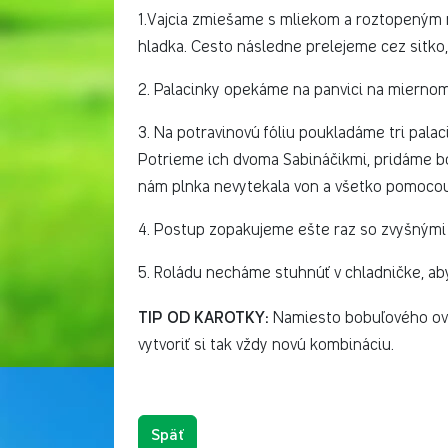
1.Vajcia zmiešame s mliekom a roztopeným
hladka. Cesto následne prelejeme cez sitko,
2. Palacinky opekáme na panvici na miernom 
3. Na potravinovú fóliu poukladáme tri palac
Potrieme ich dvoma Sabináčikmi, pridáme b
nám plnka nevytekala von a všetko pomocou 
4. Postup zopakujeme ešte raz so zvyšnými 
5. Roládu necháme stuhnúť v chladničke, aby
TIP OD KAROTKY:
Namiesto bobuľového ovo
vytvoriť si tak vždy novú kombináciu.
Späť