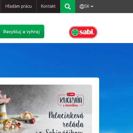
Hľadám prácu
Kontakt
SK
Recykluj a vyhraj