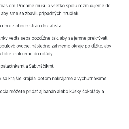
 maslom. Pridáme múku a všetko spolu rozmixujeme do
 aby sme sa zbavili prípadných hrudiek.
ohni z oboch strán dozlatista.
inky vedľa seba pozdĺžne tak, aby sa jemne prekrývali.
obuľové ovocie, následne zahneme okraje po dĺžke, aby
fólie zrolujeme do rolády.
palacinkami a Sabináčikmi.
 sa krajšie krájala, potom nakrájame a vychutnávame.
cia môžete pridať aj banán alebo kúsky čokolády a