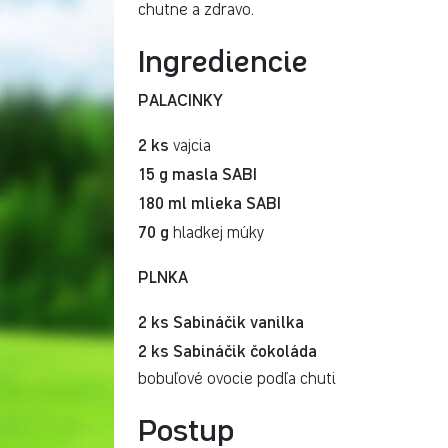
chutne a zdravo.
Ingrediencie
PALACINKY
2 ks
vajcia
15 g masla SABI
180 ml mlieka SABI
70 g
hladkej múky
PLNKA
2 ks Sabináčik vanilka
2 ks Sabináčik čokoláda
bobuľové ovocie podľa chuti
Postup