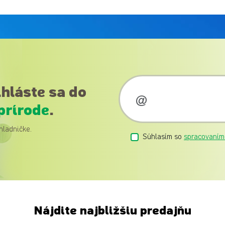
ihláste sa do
prírode
.
hladničke.
Súhlasím so
spracovaním
Nájdite najbližšiu predajňu