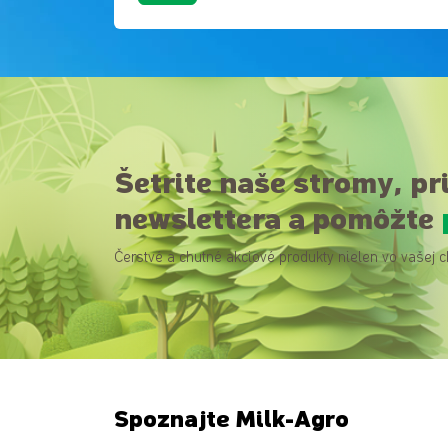
Šetrite naše stromy, pr
newslettera a pomôžte
Čerstvé a chutné akciové produkty nielen vo vašej c
Spoznajte Milk-Agro