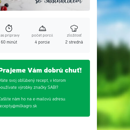
čas prípravy
počet porcií
zložitosť
60 minút
4 porcie
2 stredná
Prajeme Vám dobrú chuť!
Máte svoj obľúbený recept, v ktorom
používate výrobky značky SABI?
Zašlite nám ho na e-mailovú adresu:
recepty@milkagro.sk