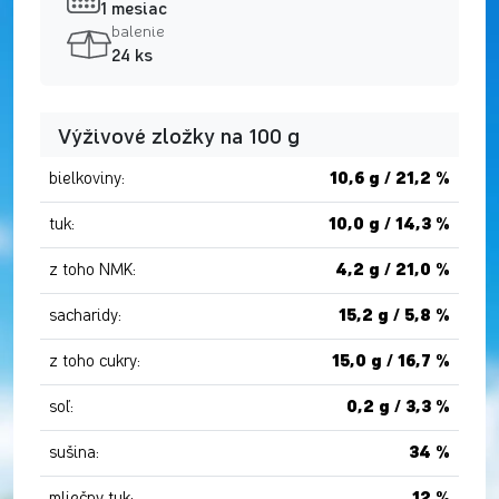
1 mesiac
balenie
24 ks
Výživové zložky na 100 g
bielkoviny:
10,6 g / 21,2 %
tuk:
10,0 g / 14,3 %
z toho NMK:
4,2 g / 21,0 %
sacharidy:
15,2 g / 5,8 %
z toho cukry:
15,0 g / 16,7 %
soľ:
0,2 g / 3,3 %
sušina:
34 %
mliečny tuk:
12 %