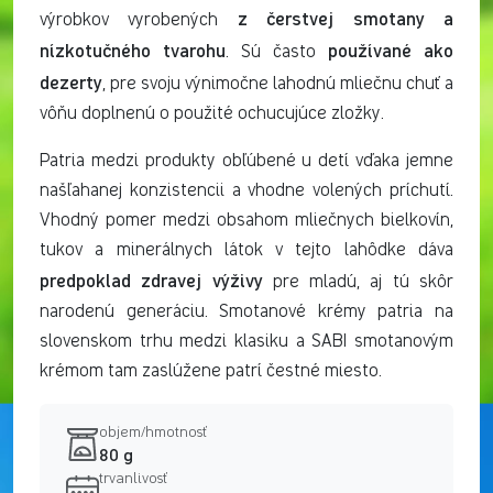
z čerstvej smotany a
výrobkov vyrobených
nízkotučného tvarohu
používané ako
. Sú často
dezerty
, pre svoju výnimočne lahodnú mliečnu chuť a
vôňu doplnenú o použité ochucujúce zložky.
Patria medzi produkty obľúbené u detí vďaka jemne
našľahanej konzistencii a vhodne volených príchutí.
Vhodný pomer medzi obsahom mliečnych bielkovín,
tukov a minerálnych látok v tejto lahôdke dáva
predpoklad zdravej výživy
pre mladú, aj tú skôr
narodenú generáciu. Smotanové krémy patria na
slovenskom trhu medzi klasiku a SABI smotanovým
krémom tam zaslúžene patrí čestné miesto.
objem/hmotnosť
80 g
trvanlivosť