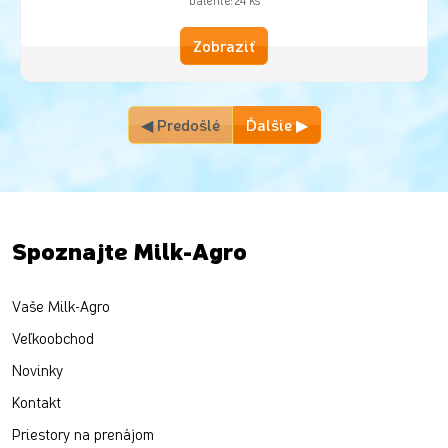
balenie: 24 ks
Zobraziť
◀ Predošlé
Ďalšie ▶
Spoznajte Milk-Agro
Vaše Milk-Agro
Veľkoobchod
Novinky
Kontakt
Priestory na prenájom