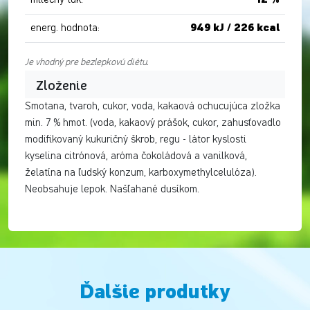
energ. hodnota:
949 kJ / 226 kcal
Je vhodný pre bezlepkovú diétu.
Zloženie
Smotana, tvaroh, cukor, voda, kakaová ochucujúca zložka
min. 7 % hmot. (voda, kakaový prášok, cukor, zahusťovadlo
modifikovaný kukuričný škrob, regu - látor kyslosti
kyselina citrónová, aróma čokoládová a vanilková,
želatína na ľudský konzum, karboxymethylcelulóza).
Neobsahuje lepok. Našľahané dusíkom.
Ďalšie produtky