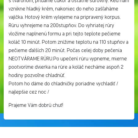
s tvarohom, pridáme cukor a ostatné suroviny. Keď nám
vznikne hladký krém, nakoniec do neho zašľaháme
vajíčka. Hotový krém vylejeme na pripravený korpus.
Rúru vyhrejeme na 200stupňov. Do vyhriatej rúry
vložíme naplnenú formu a pri tejto teplote pečieme
koláč 10 minút. Potom znížime teplotu na 110 stupňov a
pečieme ďalších 20 minút. Počas celej doby pečenia
NEOTVÁRAME RÚRU.Po upečení rúru vypneme, mierne
pootvoríme dvierka na rúre a koláč necháme aspoň 2
hodiny pozvoľne chladnúť.
Potom ho dáme do chladničky poriadne vychladiť /
najlepšie cez noc /
Prajeme Vám dobrú chuť!