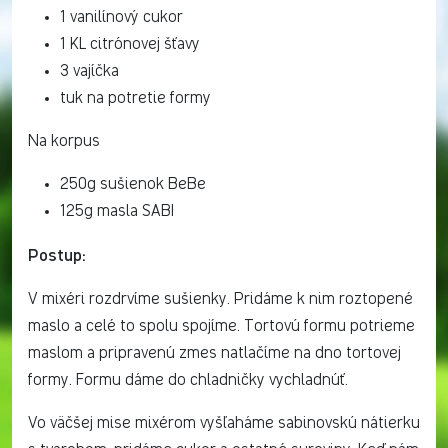
1 vanilínový cukor
1 KL citrónovej šťavy
3 vajíčka
tuk na potretie formy
Na korpus
250g sušienok BeBe
125g masla SABI
Postup:
V mixéri rozdrvíme sušienky. Pridáme k nim roztopené
maslo a celé to spolu spojíme. Tortovú formu potrieme
maslom a pripravenú zmes natlačíme na dno tortovej
formy. Formu dáme do chladničky vychladnúť.
Vo väčšej mise mixérom vyšľaháme sabinovskú nátierku