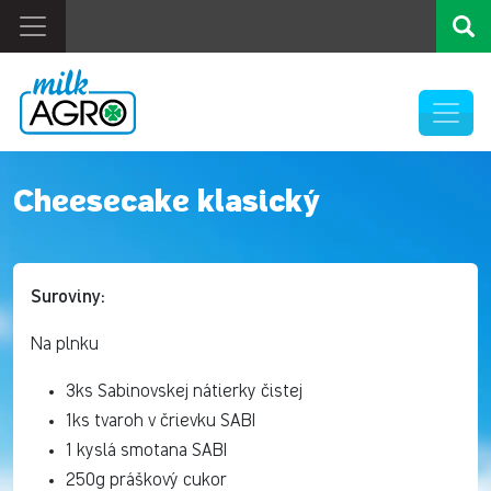
Cheesecake klasický
Suroviny:
Na plnku
3ks Sabinovskej nátierky čistej
1ks tvaroh v črievku SABI
1 kyslá smotana SABI
250g práškový cukor