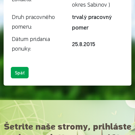
okres Sabinov )
trvalý pracovný
Druh pracovného
pomer
pomeru:
Dátum pridania
25.8.2015
ponuky:
Späť
Šetrite naše stromy, prihláste