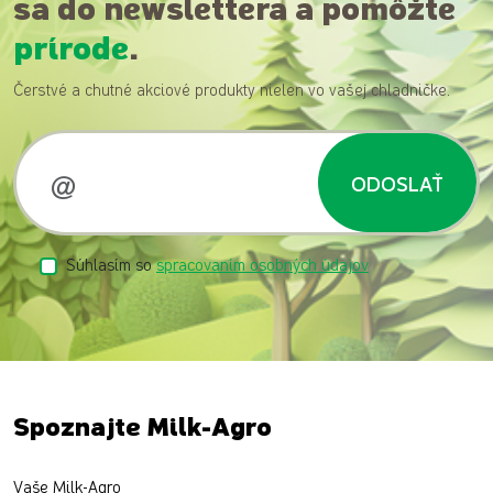
sa do newslettera a pomôžte
prírode
.
Čerstvé a chutné akciové produkty nielen vo vašej chladničke.
ODOSLAŤ
Súhlasím so
spracovaním osobných údajov
Spoznajte Milk-Agro
Vaše Milk-Agro