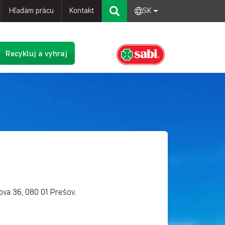
Hľadám prácu
Kontakt
SK
Recykluj a vyhraj
ova 36, 080 01 Prešov.