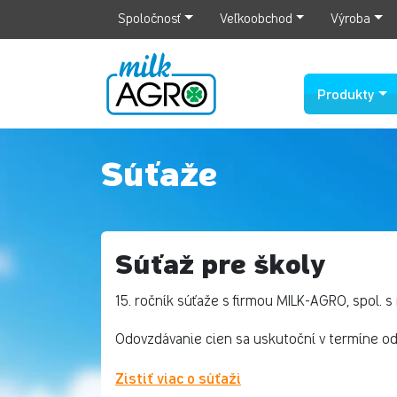
Spoločnosť
Veľkoobchod
Výroba
Produkty
Súťaže
Súťaž pre školy
15. ročník súťaže s firmou MILK-AGRO, spol. s r
Odovzdávanie cien sa uskutoční v termíne od 
Zistiť viac o súťaži