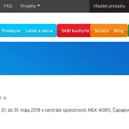
FAQ
Projekty
Hľadám predajňu
Predajne
Leták a akcie
SABI kuchyňa
Súťaže
Blog
. o.
21. do 31. mája 2018 v centrále spoločnosti MILK-AGRO, Čapajev