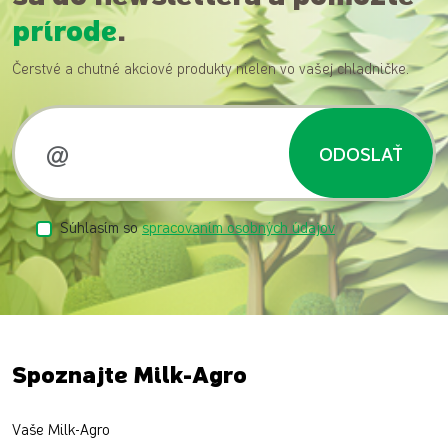
prírode
.
Čerstvé a chutné akciové produkty nielen vo vašej chladničke.
ODOSLAŤ
Súhlasím so
spracovaním osobných údajov
Spoznajte Milk-Agro
Vaše Milk-Agro