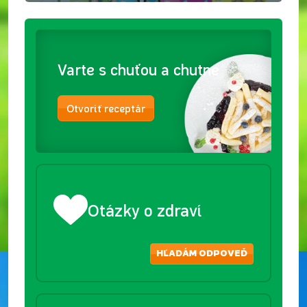
Varte s chuťou a chutne
Otvoriť receptár
Otázky o zdraví
HĽADÁM ODPOVEĎ