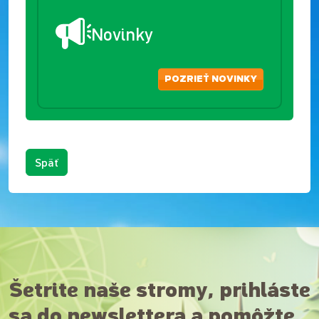
Novinky
POZRIEŤ NOVINKY
Späť
Šetrite naše stromy, prihláste
sa do newslettera a pomôžte