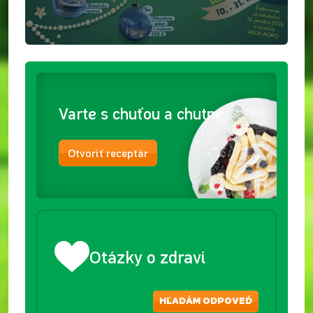
Varte s chuťou a chutne
Otvoriť receptár
Otázky o zdraví
HĽADÁM ODPOVEĎ