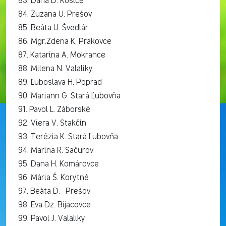
83. Dana D. Košice
84. Zuzana U. Prešov
85. Beáta U. Švedlár
86. Mgr.Zdena K. Prakovce
87. Katarína A. Mokrance
88. Milena N. Valaliky
89. Ľuboslava H. Poprad
90. Mariann G. Stará Ľubovňa
91. Pavol L. Záborské
92. Viera V. Stakčín
93. Terézia K. Stará Ľubovňa
94. Marína R. Sačurov
95. Dana H. Komárovce
96. Mária Š. Korytné
97. Beáta D. Prešov
98. Eva Dz. Bijacovce
99. Pavol J. Valaliky