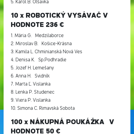
5. Karol B. Oľšavka
10 x ROBOTICKÝ VYSÁVAČ V
HODNOTE 236 €
1. Mária G. Medzilaborce
2. Miroslav B. Košice-Krásna
3. Kamila L. Chminianská Nová Ves
4. Denisa K. Sp.Podhradie
5. Jozef H. Lemešany
6. Anna H. Svidník
7. Marta Ľ. Vislanka
8. Lenka P. Studenec
9. Viera P. Vislanka
10. Simona C. Rimavská Sobota
100 x NÁKUPNÁ POUKÁŽKA V
HODNOTE 50 €