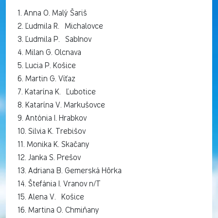
1. Anna O. Malý Šariš
2. Ľudmila R. Michalovce
3. Ľudmila P. SabInov
4. Milan G. Olcnava
5. Lucia P. Košice
6. Martin G. Víťaz
7. Katarína K. Ľubotice
8. Katarína V. Markušovce
9. Antónia I. Hrabkov
10. Silvia K. Trebišov
11. Monika K. Skačany
12. Janka S. Prešov
13. Adriana B. Gemerská Hôrka
14. Štefánia I. Vranov n/T
15. Alena V. Košice
16. Martina O. Chmiňany