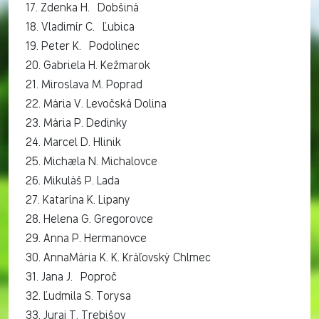
17. Zdenka H. Dobšiná
18. Vladimír C. Ľubica
19. Peter K. Podolinec
20. Gabriela H. Kežmarok
21. Miroslava M. Poprad
22. Mária V. Levočská Dolina
23. Mária P. Dedinky
24. Marcel D. Hlinik
25. Michaela N. Michalovce
26. Mikuláš P. Lada
27. Katarína K. Lipany
28. Helena G. Gregorovce
29. Anna P. Hermanovce
30. AnnaMária K. K. Kráľovský Chlmec
31. Jana J. Poproč
32. Ľudmila S. Torysa
33. Juraj T. Trebišov