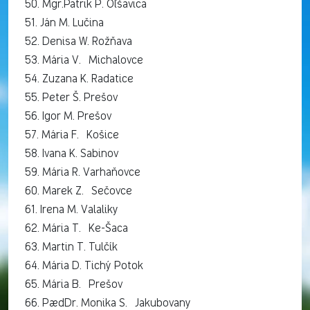
50. Mgr.Patrik P. Oľšavica
51. Ján M. Lučina
52. Denisa W. Rožňava
53. Mária V. Michalovce
54. Zuzana K. Radatice
55. Peter Š. Prešov
56. Igor M. Prešov
57. Mária F. Košice
58. Ivana K. Sabinov
59. Mária R. Varhaňovce
60. Marek Z. Sečovce
61. Irena M. Valaliky
62. Mária T. Ke-Šaca
63. Martin T. Tulčík
64. Mária D. Tichý Potok
65. Mária B. Prešov
66. PaedDr. Monika S. Jakubovany