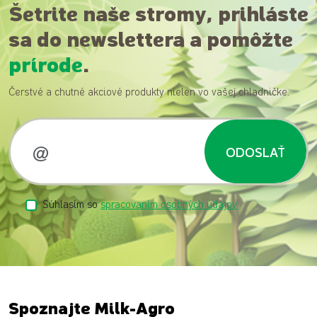
Šetrite naše stromy, prihláste
sa do newslettera a pomôžte
prírode
.
Čerstvé a chutné akciové produkty nielen vo vašej chladničke.
ODOSLAŤ
Súhlasím so
spracovaním osobných údajov
Spoznajte Milk-Agro