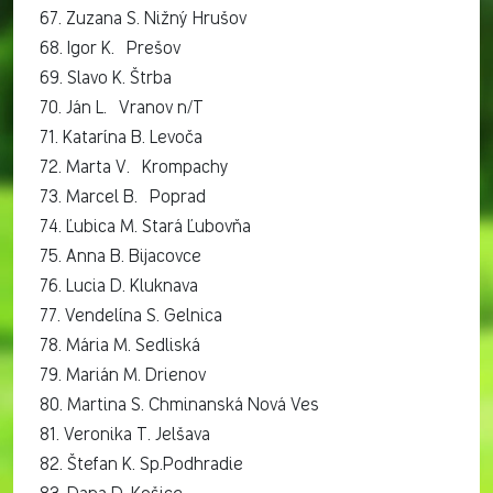
67. Zuzana S. Nižný Hrušov
68. Igor K. Prešov
69. Slavo K. Štrba
70. Ján L. Vranov n/T
71. Katarína B. Levoča
72. Marta V. Krompachy
73. Marcel B. Poprad
74. Ľubica M. Stará Ľubovňa
75. Anna B. Bijacovce
76. Lucia D. Kluknava
77. Vendelína S. Gelnica
78. Mária M. Sedliská
79. Marián M. Drienov
80. Martina S. Chminanská Nová Ves
81. Veronika T. Jelšava
82. Štefan K. Sp.Podhradie