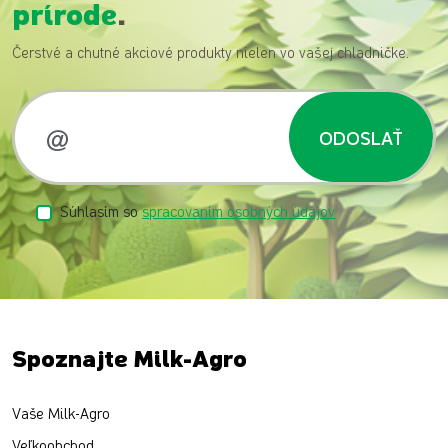
prírode
.
Čerstvé a chutné akciové produkty nielen vo vašej chladničke.
ODOSLAŤ
Súhlasím so
spracovaním osobných údajov
Spoznajte Milk-Agro
Vaše Milk-Agro
Veľkoobchod