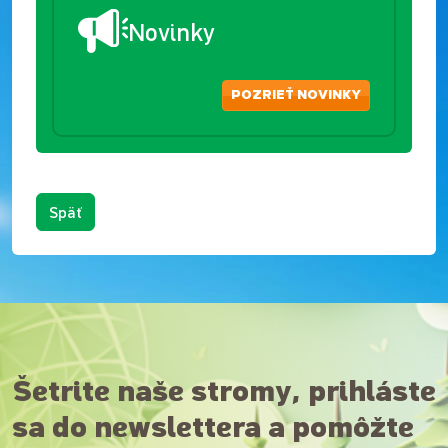
Novinky
POZRIEŤ NOVINKY
Späť
Šetrite naše stromy, prihláste
sa do newslettera a pomôžte