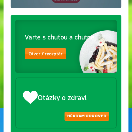
Varte s chuťou a chutne
Otvoriť receptár
Otázky o zdraví
HĽADÁM ODPOVEĎ