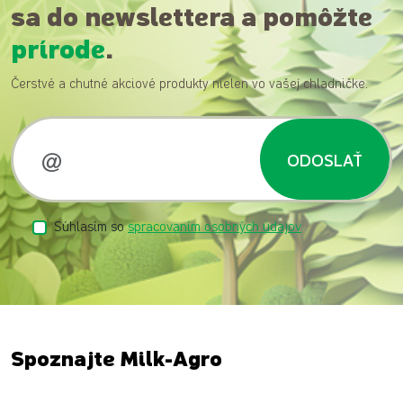
sa do newslettera a pomôžte
prírode
.
Čerstvé a chutné akciové produkty nielen vo vašej chladničke.
ODOSLAŤ
Súhlasím so
spracovaním osobných údajov
Spoznajte Milk-Agro