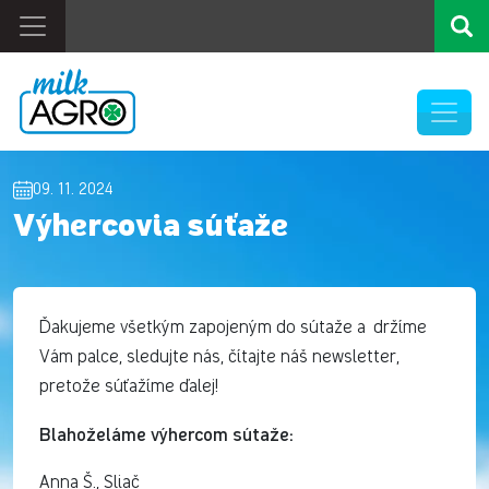
09. 11. 2024
Výhercovia súťaže
Ďakujeme všetkým zapojeným do sútaže a držíme
Vám palce, sledujte nás, čítajte náš newsletter,
pretože súťažíme ďalej!
Blahoželáme výhercom sútaže:
Anna Š., Sliač