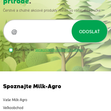
prírode
.
Čerstvé a chutné akciové produkty nielen vo vašej chladničke.
ODOSLAŤ
Súhlasím so
spracovaním osobných údajov
Spoznajte Milk-Agro
Vaše Milk-Agro
Veľkoobchod