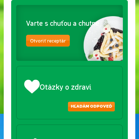
Varte s chuťou a chutne
Otvoriť receptár
Otázky o zdraví
HĽADÁM ODPOVEĎ