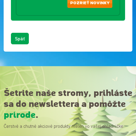
POZRIEŤ NOVINKY
Späť
Šetrite naše stromy, prihláste
sa do newslettera a pomôžte
prírode
.
Čerstvé a chutné akciové produkty nielen vo vašej chladničke.