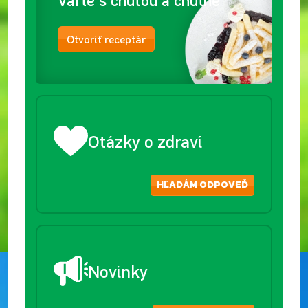
Varte s chuťou a chutne
Otvoriť receptár
Otázky o zdraví
HĽADÁM ODPOVEĎ
Novinky