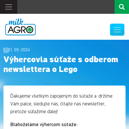
11. 09. 2024
Výhercovia súťaže s odberom
newslettera o Lego
Ďakujeme všetkým zapojeným do sútaže a držíme
Vám palce, sledujte nás, čítajte nás newsletter,
pretože súťažíme ďalej!
Blahoželáme výhercom sútaže: