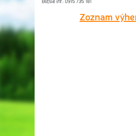
Bliţšie inf.: 0915 735 181
Zoznam výher