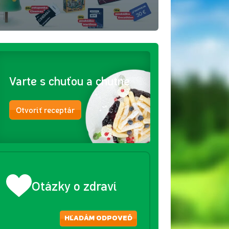
Varte s chuťou a chutne
Otvoriť receptár
Otázky o zdraví
HĽADÁM ODPOVEĎ