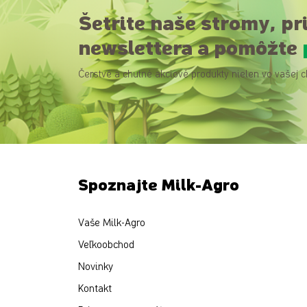
Šetrite naše stromy, pr
newslettera a pomôžte
Čerstvé a chutné akciové produkty nielen vo vašej c
Spoznajte Milk-Agro
Vaše Milk-Agro
Veľkoobchod
Novinky
Kontakt