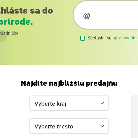
ihláste sa do
prírode
.
hladničke.
Súhlasím so
spracovaním
Nájdite najbližšiu predajňu