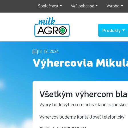
Spoločnosť
Veľkoobchod
Výroba
Produkty
18. 12. 2024
Výhercovia Mikul
Všetkým výhercom bla
Výhry budú výhercom odovzdané najneskôr d
Výhercov budeme kontaktovať telefonicky.