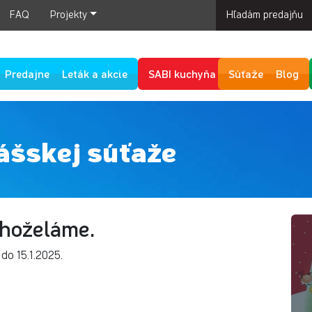
FAQ
Projekty
Hľadám predajňu
Predajne
Leták a akcie
SABI kuchyňa
Súťaže
Blog
ášskej súťaže
hoželáme.
o 15.1.2025.