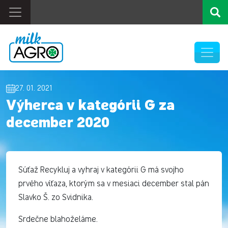
27. 01. 2021
Výherca v kategórii G za
december 2020
Súťaž Recykluj a vyhraj v kategórii G má svojho
prvého víťaza, ktorým sa v mesiaci december stal pán
Slavko Š. zo Svidnika.
Srdečne blahoželáme.