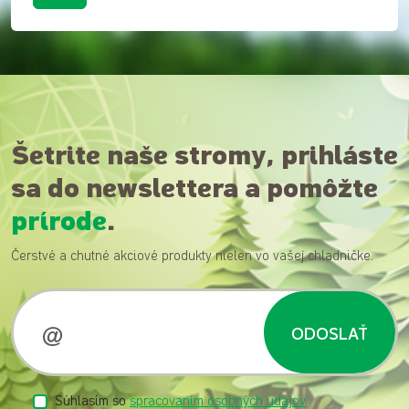
Šetrite naše stromy, prihláste
sa do newslettera a pomôžte
prírode
.
Čerstvé a chutné akciové produkty nielen vo vašej chladničke.
ODOSLAŤ
Súhlasím so
spracovaním osobných údajov