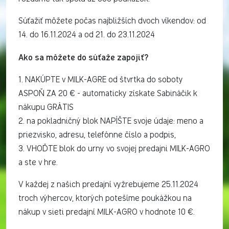
Súťažiť môžete počas najbližších dvoch víkendov: od
14. do 16.11.2024 a od 21. do 23.11.2024
Ako sa môžete do súťaže zapojiť?
1. NAKÚPTE v MILK-AGRE od štvrtka do soboty
ASPOŇ ZA 20 € - automaticky získate Sabináčik k
nákupu GRÁTIS
2. na pokladničný blok NAPÍŠTE svoje údaje: meno a
priezvisko, adresu, telefónne číslo a podpis,
3. VHOĎTE blok do urny vo svojej predajni MILK-AGRO
a ste v hre.
V každej z našich predajní vyžrebujeme 25.11.2024
troch výhercov, ktorých potešíme poukážkou na
nákup v sieti predajní MILK-AGRO v hodnote 10 €.