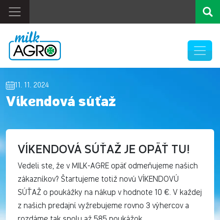
11. 11. 2024
Víkendová súťaž
VÍKENDOVÁ SÚŤAŽ JE OPÄŤ TU!
Vedeli ste, že v MILK-AGRE opäť odmeňujeme našich
zákazníkov? Štartujeme totiž novú VÍKENDOVÚ
SÚŤAŽ o poukážky na nákup v hodnote 10 €. V každej
z našich predajní vyžrebujeme rovno 3 výhercov a
rozdáme tak spolu až 585 poukážok.