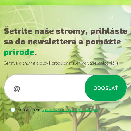
Šetrite naše stromy, prihláste
sa do newslettera a pomôžte
prírode
.
Čerstvé a chutné akciové produkty nielen vo vašej chladničke.
ODOSLAŤ
Súhlasím so
spracovaním osobných údajov