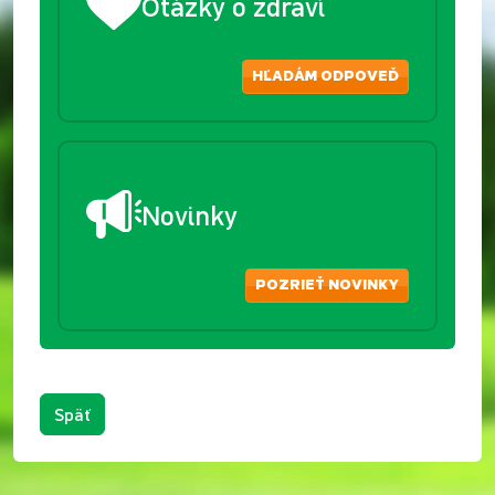
Otázky o zdraví
HĽADÁM ODPOVEĎ
Novinky
POZRIEŤ NOVINKY
Späť