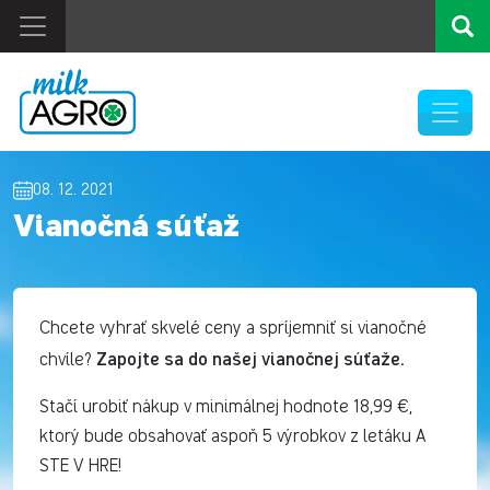
08. 12. 2021
Vianočná súťaž
Chcete vyhrať skvelé ceny a spríjemniť si vianočné
Zapojte sa do našej vianočnej súťaže.
chvíle?
Stačí urobiť nákup v minimálnej hodnote 18,99 €,
ktorý bude obsahovať aspoň 5 výrobkov z letáku A
STE V HRE!