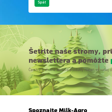
Späť
Šetrite naše stromy, pr
newslettera a pomôžte
Čerstvé a chutné akciové produkty nielen vo vašej c
Spoznajte Milk-Agro