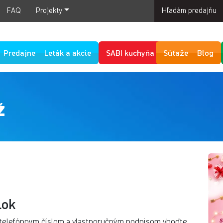
FAQ
Projekty
Hľadám predajňu
Predajne
Leták a akcie
SABI kuchyňa
Súťaže
Blog
ž
lok
 telefónnym číslom a vlastnoručným podpisom vhoďte