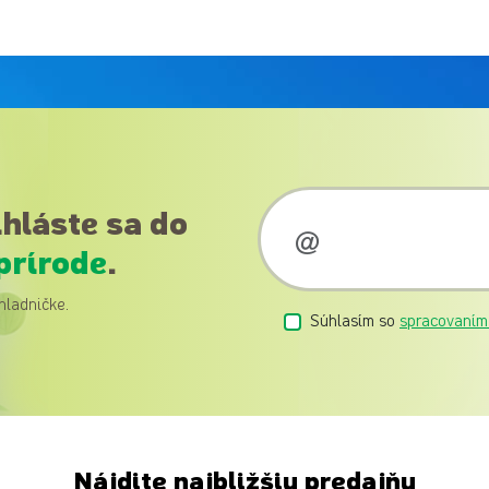
ihláste sa do
prírode
.
hladničke.
Súhlasím so
spracovaním
Nájdite najbližšiu predajňu