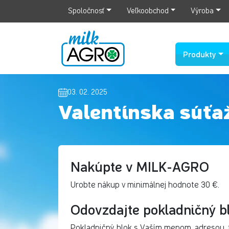
Spoločnosť
Veľkoobchod
Výroba
Produkty
03. 02. 2025
Valentínska súťa
Nakúpte v MILK-AGRO
Urobte nákup v minimálnej hodnote 30 €.
Odovzdajte pokladničný b
Pokladničný blok s Vaším menom, adresou,