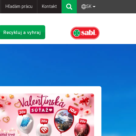
Hľadám prácu
Kontakt
SK
Recykluj a vyhraj