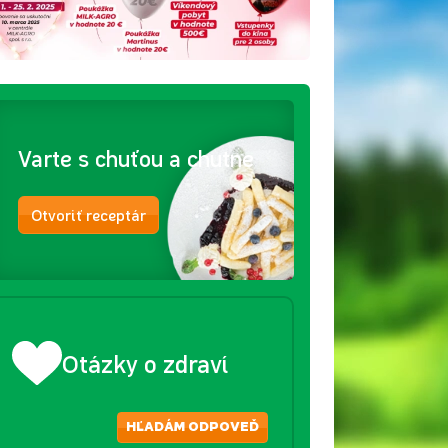
Varte s chuťou a chutne
Otvoriť receptár
Otázky o zdraví
HĽADÁM ODPOVEĎ