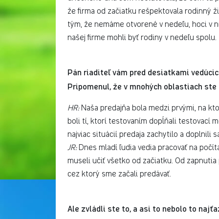
že firma od začiatku rešpektovala rodinný ži
tým, že nemáme otvorené v nedeľu, hoci v ni
našej firme mohli byť rodiny v nedeľu spolu.
Pán riaditeľ vám pred desiatkami vedúcich
Pripomenul, že v mnohých oblastiach ste b
HR:
Naša predajňa bola medzi prvými, na kto
boli tí, ktorí testovaním dopĺňali testovací 
najviac situácií predaja zachytilo a doplnili s
JR:
Dnes mladí ľudia vedia pracovať na počít
museli učiť všetko od začiatku. Od zapnutia
cez ktorý sme začali predávať.
Ale zvládli ste to, a asi to nebolo to najťaž