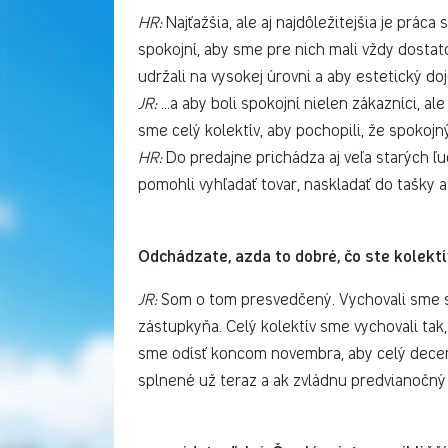
HR:
Najťažšia, ale aj najdôležitejšia je práca 
spokojní, aby sme pre nich mali vždy dosta
udržali na vysokej úrovni a aby estetický doj
JR:
...a aby boli spokojní nielen zákazníci, al
sme celý kolektív, aby pochopili, že spokoj
HR:
Do predajne prichádza aj veľa starých 
pomohli vyhľadať tovar, naskladať do tašky a
Odchádzate, azda to dobré, čo ste kolektív
JR:
Som o tom presvedčený. Vychovali sme s
zástupkyňa. Celý kolektív sme vychovali tak
sme odísť koncom novembra, aby celý decemb
splnené už teraz a ak zvládnu predvianočný 