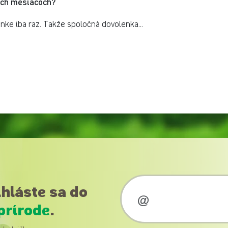
žších mesiacoch?
nke iba raz. Takže spoločná dovolenka...
ihláste sa do
prírode
.