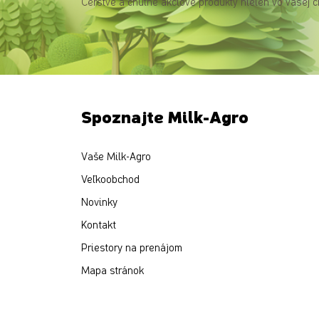
Čerstvé a chutné akciové produkty nielen vo vašej c
Spoznajte Milk-Agro
Vaše Milk-Agro
Veľkoobchod
Novinky
Kontakt
Priestory na prenájom
Mapa stránok