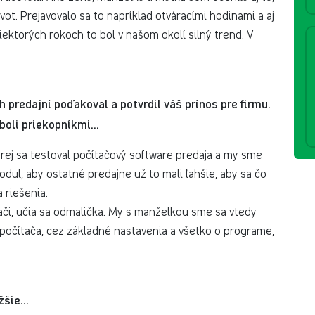
vot. Prejavovalo sa to napríklad otváracími hodinami a aj
ektorých rokoch to bol v našom okolí silný trend. V
 predajní poďakoval a potvrdil váš prínos pre firmu.
oli priekopníkmi...
rej sa testoval počítačový software predaja a my sme
modul, aby ostatné predajne už to mali ľahšie, aby sa čo
a riešenia.
ači, učia sa odmalička. My s manželkou sme sa vtedy
 počítača, cez základné nastavenia a všetko o programe,
šie...