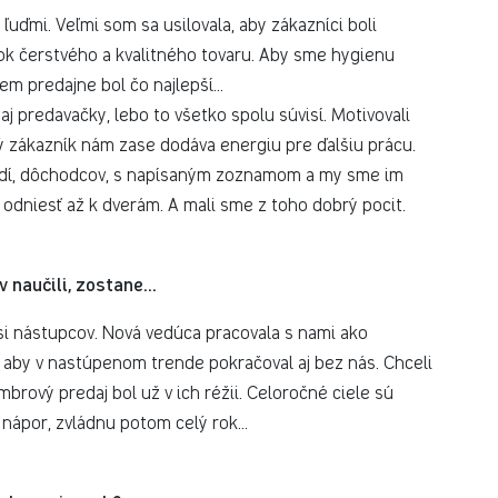
s ľuďmi. Veľmi som sa usilovala, aby zákazníci boli
tok čerstvého a kvalitného tovaru. Aby sme hygienu
em predajne bol čo najlepší...
e aj predavačky, lebo to všetko spolu súvisí. Motivovali
ný zákazník nám zase dodáva energiu pre ďalšiu prácu.
ľudí, dôchodcov, s napísaným zoznamom a my sme im
 odniesť až k dverám. A mali sme z toho dobrý pocit.
 naučili, zostane...
i nástupcov. Nová vedúca pracovala s nami ako
, aby v nastúpenom trende pokračoval aj bez nás. Chceli
rový predaj bol už v ich réžii. Celoročné ciele sú
nápor, zvládnu potom celý rok...