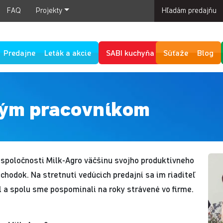
FAQ
Projekty
Hľadám predajňu
Predajne
Leták a akcie
SABI kuchyňa
Súťaže
Blog
ným pracovníkom
 spoločnosti Milk-Agro väčšinu svojho produktívneho
hodok. Na stretnutí vedúcich predajní sa im riaditeľ
l a spolu sme pospomínali na roky strávené vo firme.