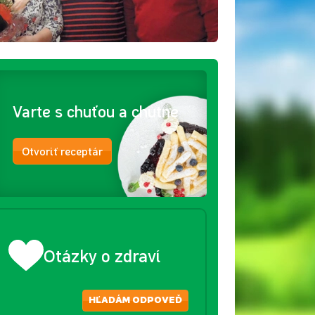
Varte s chuťou a chutne
Otvoriť receptár
Otázky o zdraví
HĽADÁM ODPOVEĎ