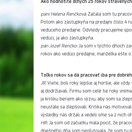
Ako hodnotíte dlhých 25 rokov strávených
pani Helena Renčková:
Začala som tu pracovať
Potom ako zástupkyňa na predajni číslo 4 na
vedúceho predajne. Odvtedy pracujeme spolu
vedúci, ja ako zástupkyňa.
pán Jozef Renčko:
Ja som v týchto dňoch zavŕ
rokov ako vedúci predajne, manželka ešte o 
Toľko rokov sa dá pracovať iba pre dobré
JR:
Viete, boli roky lepšie aj horšie, ale vždy
aj dodržiavali. Firmu som celé tie roky vníma
ja kritiku beriem ako výzvu, aby som sa zlepš
neustále sa zlepšovali. Kritika nás motivov
výsledky nás držali a vedeli sme sa z nich o
HR:
Ja som od začiatku mala pocit, že pracov
dnešného dňa som neoľutovala, že som tu pr