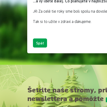
...a vy idete ďalej. Čo plánujete v najbli
JR:
Za celé tie roky sme boli spolu na dovole
Tak si to užite v zdraví a ďakujeme.
Späť
Šetrite naše stromy, pr
newslettera a pomôžte