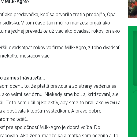
 v Milk-Agre?
 ako predavačka, keď sa otvorila tretia predajňa, Opal.
 sídlisku. V tom čase tam môjho manžela prijali ako
 na jednej prevádzke už viac ako dvadsať rokov, on ako
šil dvadsaťpäť rokov vo firme Milk-Agro, z toho dvadsať
niekoľko mesiacov viac.
ho zamestnávateľa...
 som ocenil to, že platili pravidlá a zo strany vedenia sa
l ako veľmi serióznu. Niekedy sme boli aj kritizovaní, ale
il. Toto som učil aj kolektív, aby sme to brali ako výzvu a
ala a posúvala k lepším výsledkom. A práve dobré
hromne tešiť..
ať pre spoločnosť Milk-Agro je dobrá voľba. Do
acovala. Ako žena, manželka a matka som ocenila aj to,