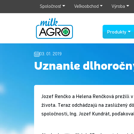
Spoločnosť
Veľkoobchod
Výroba
Produkty
03. 01. 2019
Uznanie dlhoroč
Jozef Renčko a Helena Renčková prežili v
života. Teraz odchádzajú na zaslúžený dôc
spoločnosti, Ing. Jozef Kundrát, poďakova