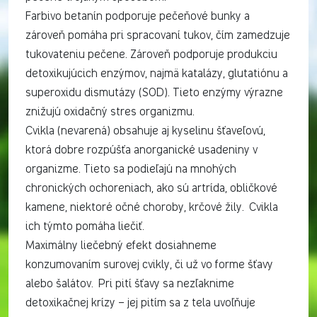
Farbivo betanín podporuje pečeňové bunky a
zároveň pomáha pri spracovaní tukov, čím zamedzuje
tukovateniu pečene. Zároveň podporuje produkciu
detoxikujúcich enzýmov, najmä katalázy, glutatiónu a
superoxidu dismutázy (SOD). Tieto enzýmy výrazne
znižujú oxidačný stres organizmu.
Cvikla (nevarená) obsahuje aj kyselinu šťaveľovú,
ktorá dobre rozpúšťa anorganické usadeniny v
organizme. Tieto sa podieľajú na mnohých
chronických ochoreniach, ako sú artrída, obličkové
kamene, niektoré očné choroby, krčové žily. Cvikla
ich týmto pomáha liečiť.
Maximálny liečebný efekt dosiahneme
konzumovaním surovej cvikly, či už vo forme šťavy
alebo šalátov. Pri pití šťavy sa nezľaknime
detoxikačnej krízy – jej pitím sa z tela uvoľňuje