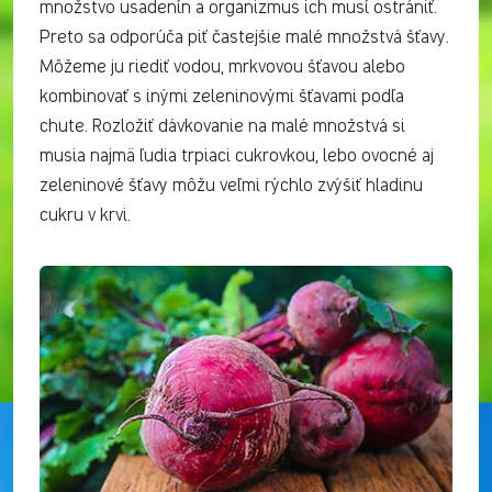
množstvo usadenín a organizmus ich musí ostrániť.
Preto sa odporúča piť častejšie malé množstvá šťavy.
Môžeme ju riediť vodou, mrkvovou šťavou alebo
kombinovať s inými zeleninovými šťavami podľa
chute. Rozložiť dávkovanie na malé množstvá si
musia najmä ľudia trpiaci cukrovkou, lebo ovocné aj
zeleninové šťavy môžu veľmi rýchlo zvýšiť hladinu
cukru v krvi.