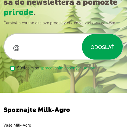
sa do newslettera a pomôžte
prírode
.
Čerstvé a chutné akciové produkty nielen vo vašej chladničke.
ODOSLAŤ
Súhlasím so
spracovaním osobných údajov
Spoznajte Milk-Agro
Vaše Milk-Agro