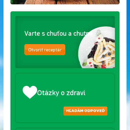
Varte s chuťou a chutne
Otvoriť receptár
Otázky o zdraví
HĽADÁM ODPOVEĎ