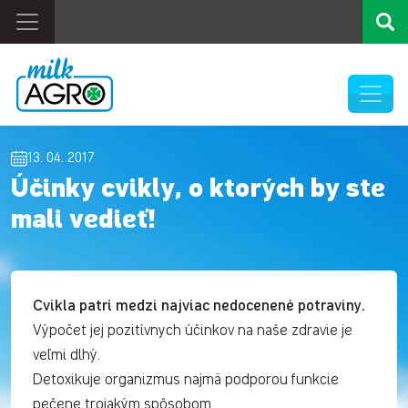
13. 04. 2017
Účinky cvikly, o ktorých by ste
mali vedieť!
Cvikla patrí medzi najviac nedocenené potraviny.
Výpočet jej pozitívnych účinkov na naše zdravie je
veľmi dlhý.
Detoxikuje organizmus najmä podporou funkcie
pečene trojakým spôsobom.