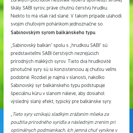
zdravých pochúťok neustále vyberú spomedzi širokej
škály SABI syrov, práve chutnú čerstvú hrudku.
Niekto to má však rád slané. V takom prípade ulahodí
svojim chuťovým pohárikom jednoznačne so
Sabinovským syrom balkánskeho typu
.
„Sabinovský balkán“ spolu s „hrudkou SABI“ sú
predstaviteľmi SABI čerstvých nezrejúcich
prírodných mäkkých syrov. Tieto dva hrudkovité
plnotučné syry sú si konzistenciou aj chuťou veľmi
podobné. Rozdiel je najmä v slanosti, nakoľko
Sabinovský syr balkánskeho typu podstupuje
špeciálnu kúru v slanom náleve, aby dosiahol
výsledný slaný efekt, typický pre balkánske syry.
„
Tieto syry vznikajú sladkým zrážaním mlieka za
použitia prírodného syridla a následným zrením pri
optimálnych podmienkach. Ich jemná chuť vynikne v