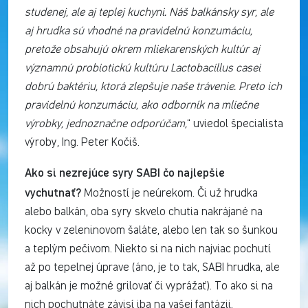
studenej, ale aj teplej kuchyni. Náš balkánsky syr, ale
aj hrudka sú vhodné na pravidelnú konzumáciu,
pretože obsahujú okrem mliekarenských kultúr aj
významnú probiotickú kultúru Lactobacillus casei
dobrú baktériu, ktorá zlepšuje naše trávenie. Preto ich
pravidelnú konzumáciu, ako odborník na mliečne
výrobky, jednoznačne odporúčam,
“ uviedol špecialista
výroby, Ing. Peter Kočiš.
Ako si nezrejúce syry SABI čo najlepšie
vychutnať?
Možností je neúrekom. Či už hrudka
alebo balkán, oba syry skvelo chutia nakrájané na
kocky v zeleninovom šaláte, alebo len tak so šunkou
a teplým pečivom. Niekto si na nich najviac pochutí
až po tepelnej úprave (áno, je to tak, SABI hrudka, ale
aj balkán je možné grilovať či vyprážať). To ako si na
nich pochutnáte závisí iba na vašej fantázii.