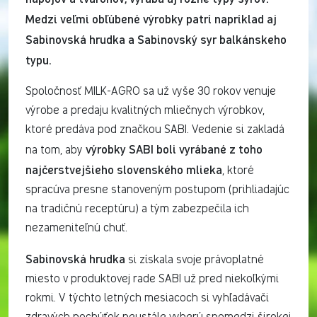
Medzi veľmi obľúbené výrobky patrí napríklad aj
Sabinovská hrudka a Sabinovský syr balkánskeho
typu.
Spoločnosť MILK-AGRO sa už vyše 30 rokov venuje
výrobe a predaju kvalitných mliečnych výrobkov,
ktoré predáva pod značkou SABI. Vedenie si zakladá
výrobky SABI boli vyrábané z toho
na tom, aby
najčerstvejšieho slovenského mlieka
, ktoré
spracúva presne stanoveným postupom (prihliadajúc
na tradičnú receptúru) a tým zabezpečila ich
nezameniteľnú chuť.
Sabinovská hrudka
si získala svoje právoplatné
miesto v produktovej rade SABI už pred niekoľkými
rokmi. V týchto letných mesiacoch si vyhľadávači