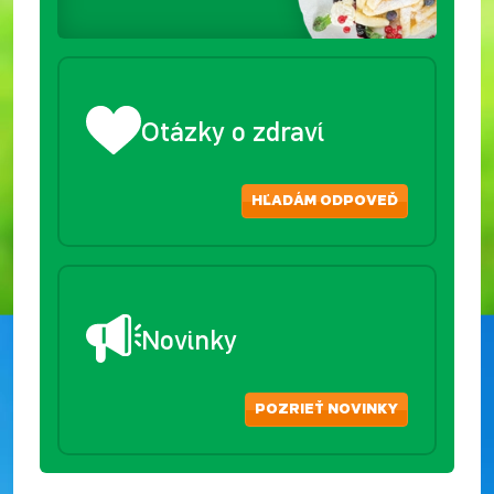
Otázky o zdraví
HĽADÁM ODPOVEĎ
Novinky
POZRIEŤ NOVINKY