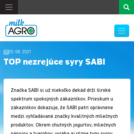
10. 08. 2021
TOP nezrejúce syry SABI
Značka SABI si už niekoľko dekád drží široké
spektrum spokojných zákazníkov. Prieskum u
zákazníkov dokazuje, že SABI patrí oprávnene
medzi vyhľadávané značky kvalitných mliečnych
produktov. Okrem chutných jogurtov, mliečnych
nápojov a tvarohov, vyrába aj rôzne typy syrov.