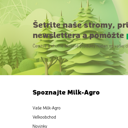
Šetrite naše stromy, pr
newslettera a pomôžte
Čerstvé a chutné akciové produkty nielen vo vašej c
Spoznajte Milk-Agro
Vaše Milk-Agro
Veľkoobchod
Novinky