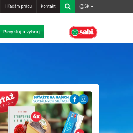
Hľadám prácu
Kontakt
SK
Recykluj a vyhraj