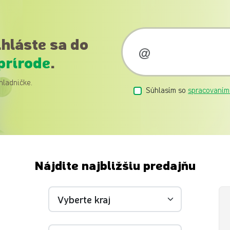
ihláste sa do
prírode
.
hladničke.
Súhlasím so
spracovaním
Nájdite najbližšiu predajňu