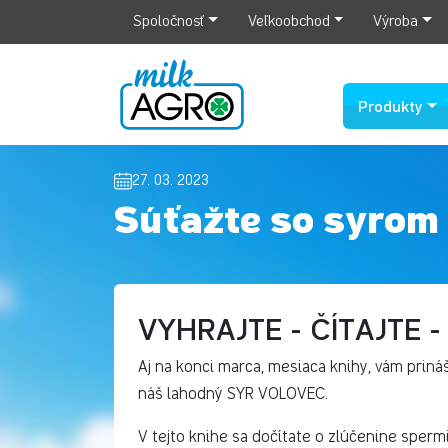
Spoločnosť
Veľkoobchod
Výroba
Produkty
27. 03. 2023
Súťažte so syrom
VYHRAJTE - ČÍTAJTE 
Aj na konci marca, mesiaca knihy, vám pr
náš lahodný SYR VOLOVEC.
V tejto knihe sa dočítate o zlúčenine sperm