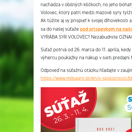
nachádza v obilných klíčkoch, no jeho bohat
Volovec, ktorý patrí medzi mazové syry tylž
Ak túžite aj vy prispieť k svojej dlhovekosti
pod príspevkom na na
sa do našej súťaže
VYRÁBA SYR VOLOVEC? Nezabudnite OZNAČIŤ 
Súťaž potrvá od 26. marca do 11. apríla, ke
výhercu poukážky na nákup v sieti predajní 
Odpoveď na súťažnú otázku hľadajte v zau
https://www.milkagro.sk/en/o-spolocnosti/b