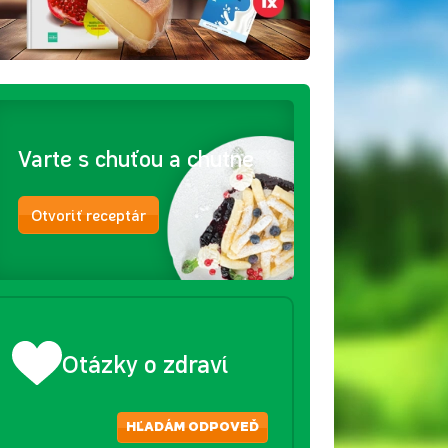
Varte s chuťou a chutne
Otvoriť receptár
Otázky o zdraví
HĽADÁM ODPOVEĎ