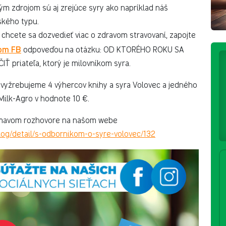
ým zdrojom sú aj zrejúce syry ako napríklad náš
ského typu.
 a chcete sa dozvedieť viac o zdravom stravovaní, zapojte
šom FB
odpoveďou na otázku: OD KTORÉHO ROKU SA
priateľa, ktorý je milovníkom syra.
dy vyžrebujeme 4 výhercov knihy a syra Volovec a jedného
Milk-Agro v hodnote 10 €.
jímavom rozhovore na našom webe
log/detail/s-odbornikom-o-syre-volovec/132