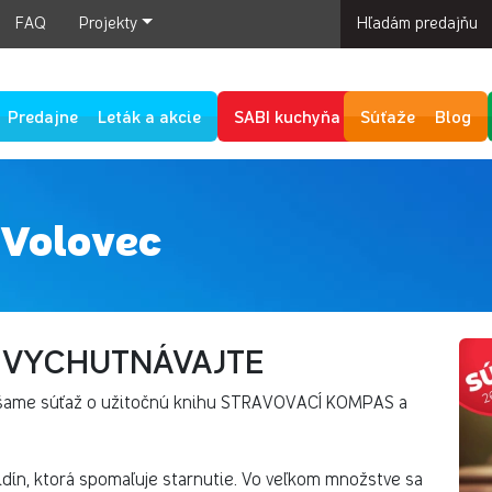
FAQ
Projekty
Hľadám predajňu
Predajne
Leták a akcie
SABI kuchyňa
Súťaže
Blog
 Volovec
- VYCHUTNÁVAJTE
inášame súťaž o užitočnú knihu STRAVOVACÍ KOMPAS a
idín, ktorá spomaľuje starnutie. Vo veľkom množstve sa