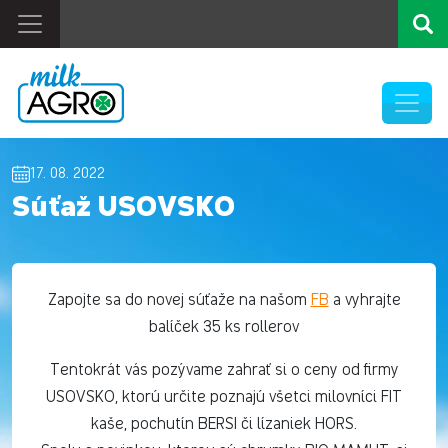
17. 08. 2022
Súťaž USOVSKO
Zapojte sa do novej súťaže na našom
FB
a vyhrajte
balíček 35 ks rollerov
Tentokrát vás pozývame zahrať si o ceny od firmy
USOVSKO, ktorú určite poznajú všetci milovníci FIT
kaše, pochutín BERSI či lízaniek HORS.