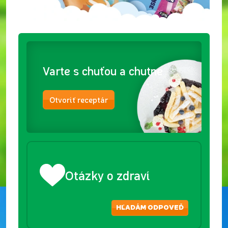
Varte s chuťou a chutne
Otvoriť receptár
Otázky o zdraví
HĽADÁM ODPOVEĎ