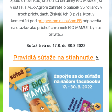
Spolu s novinkou, ktorou sú chrumky BIO MAMUT, si
v súťaži s Milk-Agrom zahráte o balíček 35 rollerov v
troch príchutiach. Získajú ich 3 z vás, ktorí v
komentári pod
príspevkom na našom FB
odpovedia
na otázku: akú príchuť chrumiek BIO MAMUT by ste
privítali?
Súťaž trvá od 17.8. do 30.8.2022
Pravidlá súťaže na stiahnutie