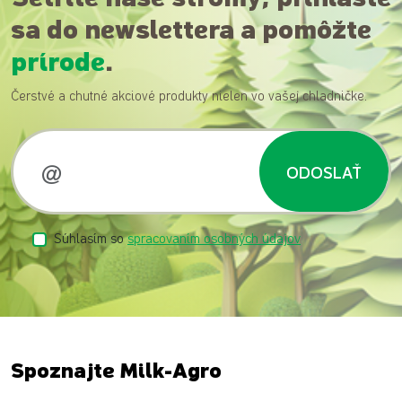
sa do newslettera a pomôžte
prírode
.
Čerstvé a chutné akciové produkty nielen vo vašej chladničke.
ODOSLAŤ
Súhlasím so
spracovaním osobných údajov
Spoznajte Milk-Agro