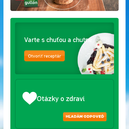
Varte s chuťou a chutne
Otvoriť receptár
Otázky o zdraví
HĽADÁM ODPOVEĎ