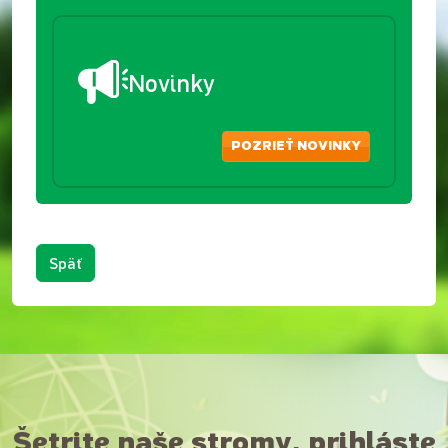
Novinky
POZRIEŤ NOVINKY
Späť
Šetrite naše stromy, prihláste