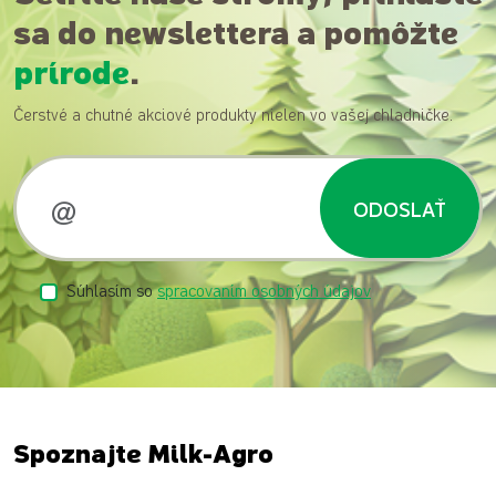
sa do newslettera a pomôžte
prírode
.
Čerstvé a chutné akciové produkty nielen vo vašej chladničke.
ODOSLAŤ
Súhlasím so
spracovaním osobných údajov
Spoznajte Milk-Agro