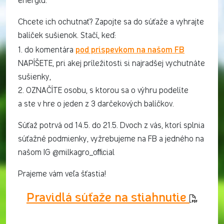
energiu.
Chcete ich ochutnať? Zapojte sa do súťaže a vyhrajte
balíček sušienok. Stačí, keď:
pod príspevkom na našom FB
1. do komentára
NAPÍŠETE, pri akej príležitosti si najradšej vychutnáte
sušienky,
2. OZNAČÍTE osobu, s ktorou sa o výhru podelíte
a ste v hre o jeden z 3 darčekových balíčkov.
Súťaž potrvá od 14.5. do 21.5. Dvoch z vás, ktorí splnia
súťažné podmienky, vyžrebujeme na FB a jedného na
našom IG @milkagro_official
Prajeme vám veľa šťastia!
Pravidlá súťaže na stiahnutie