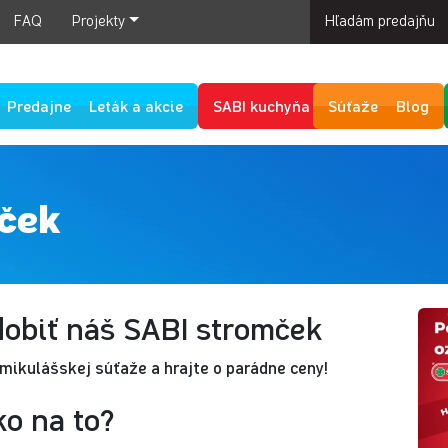
FAQ
Projekty
Hľadám predajňu
Predajne
Leták a akcie
SABI kuchyňa
Súťaže
Blog
ček
obiť náš SABI stromček
 mikulášskej súťaže a hrajte o parádne ceny!
o na to?