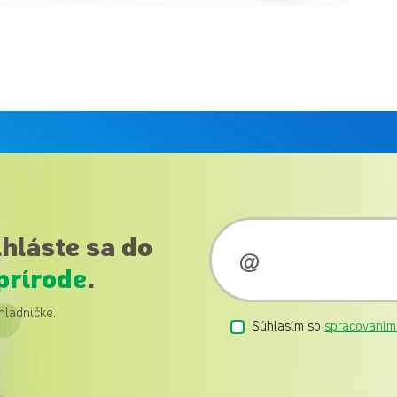
ihláste sa do
prírode
.
hladničke.
Súhlasím so
spracovaním