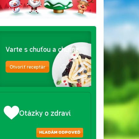
Varte s chuťou a chutne
Otvoriť receptár
Otázky o zdraví
HĽADÁM ODPOVEĎ