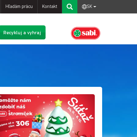
Hľadám prácu
Kontakt
SK
Recykluj a vyhraj