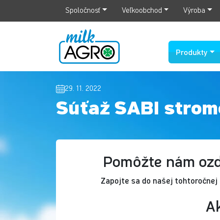
Spoločnosť
Veľkoobchod
Výroba
Produkty
29. 11. 2022
Súťaž SABI strom
Pomôžte nám ozd
Zapojte sa do našej tohtoročnej
Ak