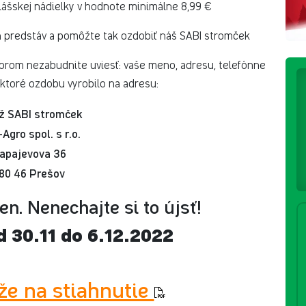
lášskej nádielky v hodnote minimálne 8,99 €
h predstáv a pomôžte tak ozdobiť náš SABI stromček
ktorom nezabudnite uviesť: vaše meno, adresu, telefónne
 ktoré ozdobu vyrobilo na adresu:
ž SABI stromček
-Agro spol. s r.o.
apajevova 36
80 46 Prešov
en. Nenechajte si to újsť!
d 30.11 do 6.12.2022
že na stiahnutie