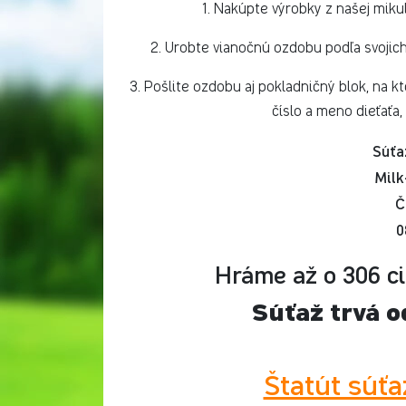
1. Nakúpte výrobky z našej miku
2. Urobte vianočnú ozdobu podľa svojic
3. Pošlite ozdobu aj pokladničný blok, na 
číslo a meno dieťaťa,
Súťa
Milk
Č
0
Hráme až o 306 ci
Súťaž trvá o
Štatút súťa