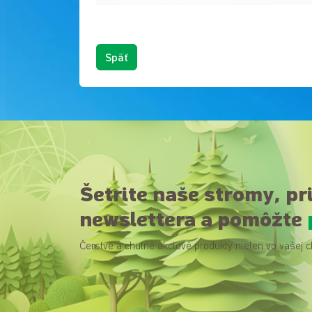
Späť
Šetrite naše stromy, pr
newslettera a pomôžte
Čerstvé a chutné akciové produkty nielen vo vašej c