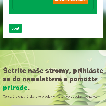
POZRIEŤ NOVINKY
Späť
Šetrite naše stromy, prihláste
sa do newslettera a pomôžte
prírode
.
Čerstvé a chutné akciové produkty nielen vo vašej chladničke.