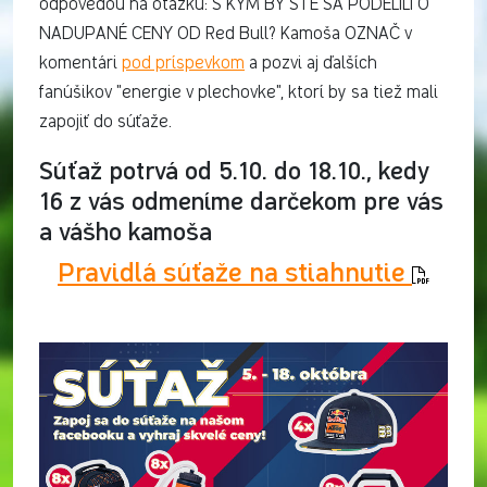
odpoveďou na otázku: S KÝM BY STE SA PODELILI O
NADUPANÉ CENY OD Red Bull? Kamoša OZNAČ v
komentári
pod príspevkom
a pozvi aj ďalších
fanúšikov "energie v plechovke", ktorí by sa tiež mali
zapojiť do súťaže.
Súťaž potrvá od 5.10. do 18.10., kedy
16 z vás odmeníme darčekom pre vás
a vášho kamoša
Pravidlá súťaže na stiahnutie