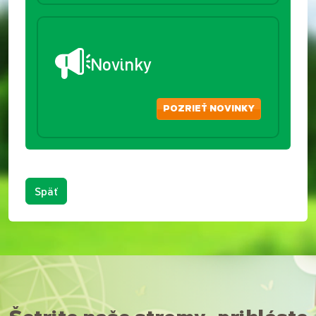
Novinky
POZRIEŤ NOVINKY
Späť