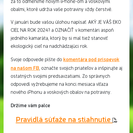
za to odmeníme novým iPhone-om a voskovými
obalmi, ktoré udržia vaše potraviny vždy čerstvé.
V januári bude vašou úlohou napísať: AKÝ JE VÁŠ EKO
CIEĽ NA ROK 2024? a OZNAČIŤ v komentári aspoň
jedného kamaráta, ktorý by si mal tiež stanoviť
ekologický cieľ na nadchádzajúci rok.
komentára pod príspevok
Svoje odpovede píšte do
na našom FB
, označte svojich priateľov a inšpirujte aj
ostatných svojimi predsavzatiami. Zo správnych
odpovedí vyžrebujeme na konci mesiaca víťaza
nového iPhonu a voskových obalov na potraviny.
Držíme vám palce
Pravidlá súťaže na stiahnutie