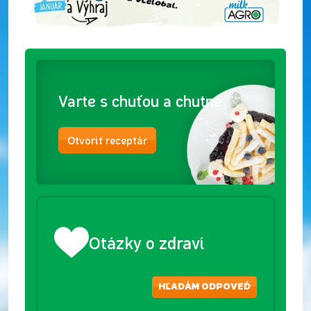
Varte s chuťou a chutne
Otvoriť receptár
Otázky o zdraví
HĽADÁM ODPOVEĎ