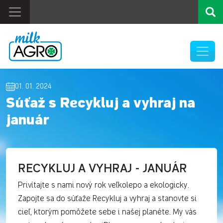
01. 01. 2024
Súťaž s Recykluj a vyhraj na
január
RECYKLUJ A VYHRAJ - JANUÁR
Privítajte s nami nový rok veľkolepo a ekologicky.
Zapojte sa do súťaže Recykluj a vyhraj a stanovte si
cieľ, ktorým pomôžete sebe i našej planéte. My vás