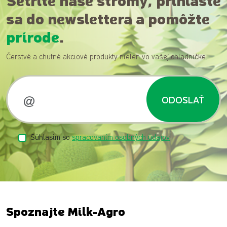
Šetrite naše stromy, prihláste
sa do newslettera a pomôžte
prírode
.
Čerstvé a chutné akciové produkty nielen vo vašej chladničke.
ODOSLAŤ
Súhlasím so
spracovaním osobných údajov
Spoznajte Milk-Agro