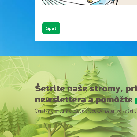
Späť
Šetrite naše stromy, pr
newslettera a pomôžte
Čerstvé a chutné akciové produkty nielen vo vašej c