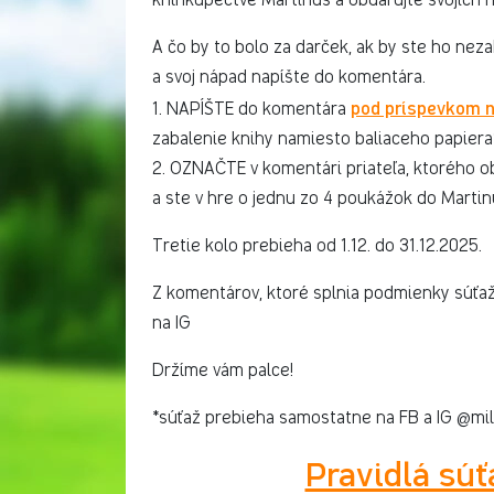
A čo by to bolo za darček, ak by ste ho neza
a svoj nápad napíšte do komentára.
pod príspevkom 
1. NAPÍŠTE do komentára
zabalenie knihy namiesto baliaceho papiera
2. OZNAČTE v komentári priateľa, ktorého o
a ste v hre o jednu zo 4 poukážok do Martin
Tretie kolo prebieha od 1.12. do 31.12.2025.
Z komentárov, ktoré splnia podmienky súťaže
na IG
Držíme vám palce!
*súťaž prebieha samostatne na FB a IG @milk
Pravidlá súť