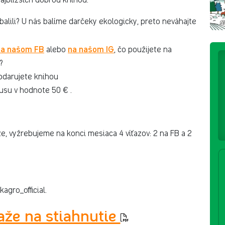
balili? U nás balíme darčeky ekologicky, preto neváhajte
na našom FB
na našom IG
alebo
, čo použijete na
?
bdarujete knihou
usu v hodnote 50 € .
, vyžrebujeme na konci mesiaca 4 víťazov: 2 na FB a 2
agro_official.
aže na stiahnutie