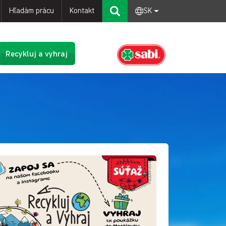
Hľadám prácu
Kontakt
SK
Recykluj a vyhraj