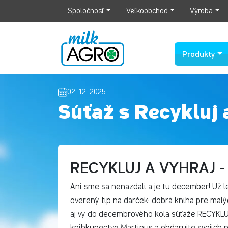
Spoločnosť
Veľkoobchod
Výroba
Produkty
02. 12. 2025
Súťaž s Recykluj 
RECYKLUJ A VYHRAJ 
Ani sme sa nenazdali a je tu december! Už 
overený tip na darček: dobrá kniha pre malýc
aj vy do decembrového kola súťaže RECYKLU
kníhkupectve Martinus a obdarujte svojich n