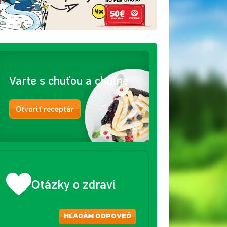
Varte s chuťou a chutne
Otvoriť receptár
Otázky o zdraví
HĽADÁM ODPOVEĎ