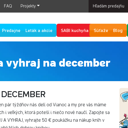
FAQ
Projekty
Hľadám predajňu
Predajne
Leták a akcie
SABI kuchyňa
Súťaže
Blog
a vyhraj na december
- DECEMBER
len pár týždňov nás delí od Vianoc a my pre vás máme
h i veľkých, ktorá poteší i niečo nové naučí. Zapojte sa
J A VYHRAJ, vyhrajte 50 € poukážku na nákup kníh v
ajbližších dobrou knihou.