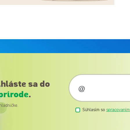
ihláste sa do
prírode
.
hladničke.
Súhlasím so
spracovaním