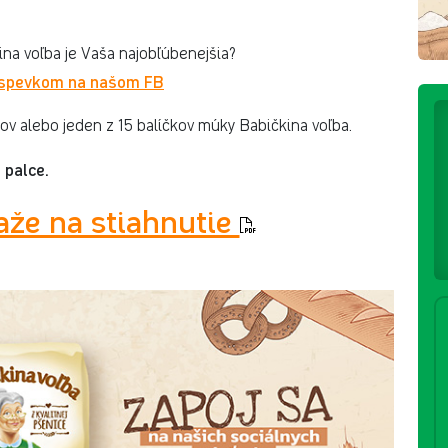
na voľba je Vaša najobľúbenejšia?
íspevkom na našom FB
v alebo jeden z 15 balíčkov múky Babičkina voľba.
 palce.
aže na stiahnutie