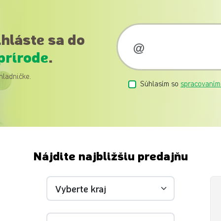
ihláste sa do
prírode
.
hladničke.
Súhlasím so
spracovaním
Nájdite najbližšiu predajňu