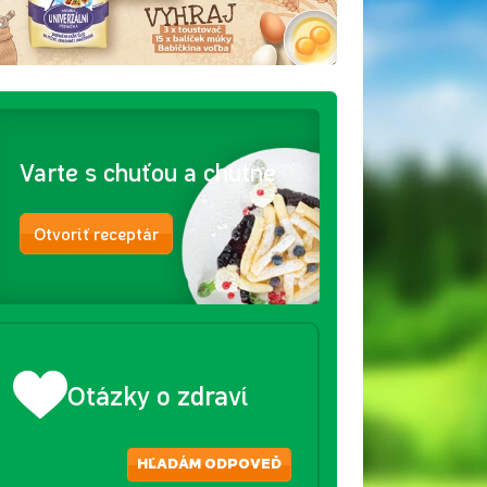
Varte s chuťou a chutne
Otvoriť receptár
Otázky o zdraví
HĽADÁM ODPOVEĎ