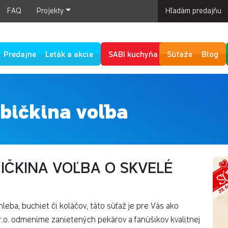
FAQ
Projekty
Hľadám predajňu
Predajne
Leták a akcie
SABI kuchyňa
Súťaže
Blog
bičkina voľba
IČKINA VOĽBA O SKVELÉ
eba, buchiet či koláčov, táto súťaž je pre Vás ako
r.o. odmeníme zanietených pekárov a fanúšikov kvalitnej