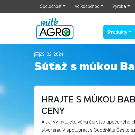
Spoločnosť
Veľkoobchod
Výroba
Produkty
29. 02. 2024
Súťaž s múkou Ba
HRAJTE S MÚKOU BAB
CENY
Ak aj Vy milujete vôňu čerstvo upečeného chl
stvorená. V spolupráci s GoodMills Česko s.