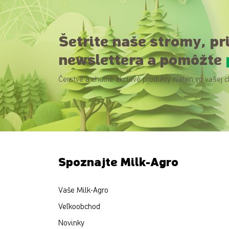
Šetrite naše stromy, pr
newslettera a pomôžte
Čerstvé a chutné akciové produkty nielen vo vašej c
Spoznajte Milk-Agro
Vaše Milk-Agro
Veľkoobchod
Novinky