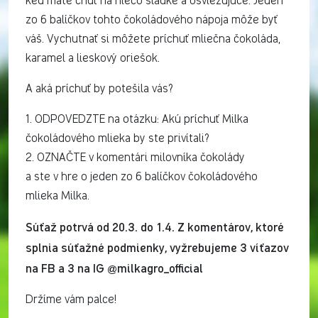
keď máte chuť na niečo sladké a osviežujúce. Jeden
zo 6 balíčkov tohto čokoládového nápoja môže byť
váš. Vychutnať si môžete príchuť mliečna čokoláda,
karamel a lieskový oriešok.
A aká príchuť by potešila vás?
1. ODPOVEDZTE na otázku: Akú príchuť Milka
čokoládového mlieka by ste privítali?
2. OZNAČTE v komentári milovníka čokolády
a ste v hre o jeden zo 6 balíčkov čokoládového
mlieka Milka.
Súťaž potrvá od 20.3. do 1.4. Z komentárov, ktoré
splnia súťažné podmienky, vyžrebujeme 3 víťazov
na FB a 3 na IG @milkagro_official
Držíme vám palce!