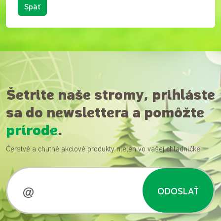
Späť
Šetrite naše stromy, prihláste
sa do newslettera a pomôžte
prírode
.
Čerstvé a chutné akciové produkty nielen vo vašej chladničke.
ODOSLAŤ