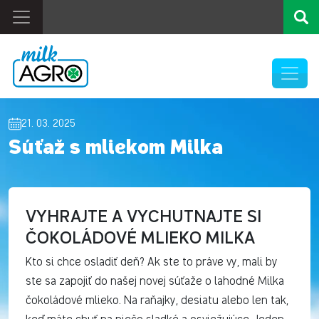
21. 03. 2025
Súťaž s mliekom Milka
VYHRAJTE A VYCHUTNAJTE SI
ČOKOLÁDOVÉ MLIEKO MILKA
Kto si chce osladiť deň? Ak ste to práve vy, mali by
ste sa zapojiť do našej novej súťaže o lahodné Milka
čokoládové mlieko. Na raňajky, desiatu alebo len tak,