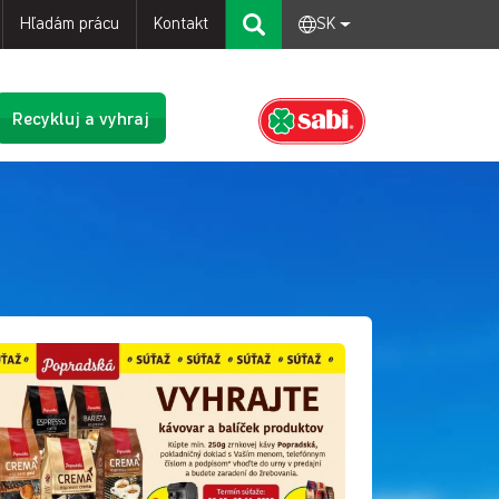
Hľadám prácu
Kontakt
SK
Recykluj a vyhraj