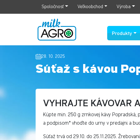
Spoločnosť
Veľkoobchod
Výroba
Produkty
28. 10. 2025
Súťaž s kávou Po
VYHRAJTE KÁVOVAR A
Kúpte min. 250 g zrnkovej kávy Popradská,
a podpisom* vhoďte do urny v predajni a bu
Súťaž trvá od 29.10. do 25.11.2025. Žrebovan