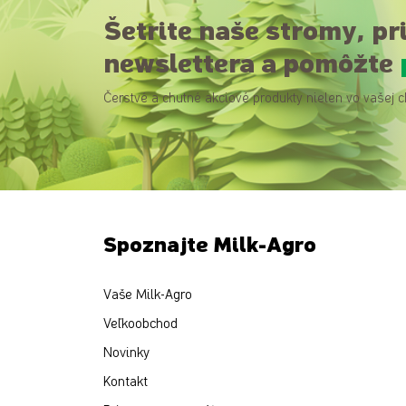
Šetrite naše stromy, pr
newslettera a pomôžte
Čerstvé a chutné akciové produkty nielen vo vašej c
Spoznajte Milk-Agro
Vaše Milk-Agro
Veľkoobchod
Novinky
Kontakt