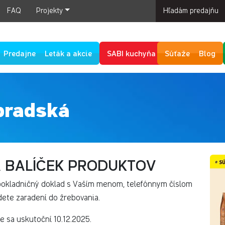
FAQ
Projekty
Hľadám predajňu
Predajne
Leták a akcie
SABI kuchyňa
Súťaže
Blog
pradská
 BALÍČEK PRODUKTOV
 pokladničný doklad s Vaším menom, telefónnym číslom
dete zaradení do žrebovania.
ie sa uskutoční 10.12.2025.