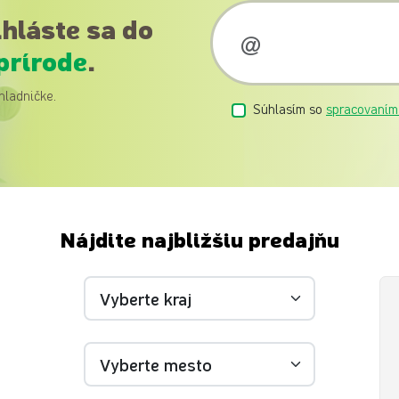
ihláste sa do
prírode
.
hladničke.
Súhlasím so
spracovaním
Nájdite najbližšiu predajňu