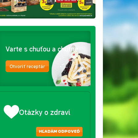
Varte s chuťou a chutne
Otvoriť receptár
Otázky o zdraví
HĽADÁM ODPOVEĎ