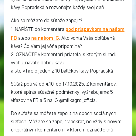
kávy Popradská a rozvoňajte každý svoj deň.
Ako sa môžete do súťaže zapojiť?
pod príspevkom na našom
1. NAPÍŠTE do komentára
FB
na našom IG
alebo
: Ako vonia Vaša obľúbená
káva? Čo Vám jej vôňa pripomína?
2. OZNAČTE v komentári priateľa, s ktorým si radi
vychutnávate dobrú kávu
a ste v hre o jeden z 10 balíčkov kávy Popradská
Súťaž potrvá od 4.10. do 17.10.2025. Z komentárov,
ktoré splnia súťažné podmienky, vyžrebujeme 5
víťazov na FB a 5 na IG @milkagro_official
Do súťaže sa môžete zapojiť na oboch sociálnych
sieťach. Môžete sa zapojiť viackrát, no vždy s novým
originálnym komentárom, v ktorom označíte inú