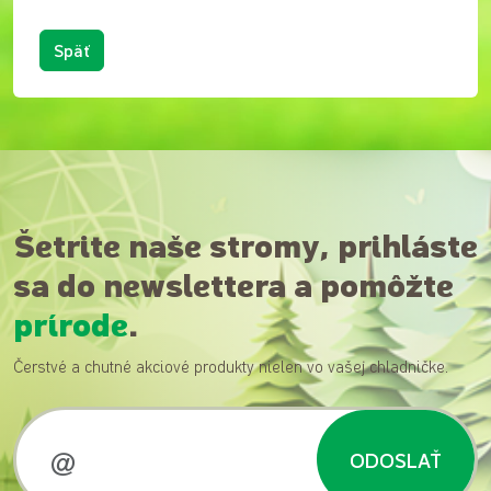
Späť
Šetrite naše stromy, prihláste
sa do newslettera a pomôžte
prírode
.
Čerstvé a chutné akciové produkty nielen vo vašej chladničke.
ODOSLAŤ