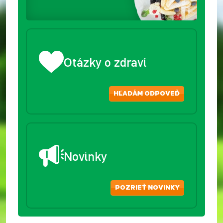
Otázky o zdraví
HĽADÁM ODPOVEĎ
Novinky
POZRIEŤ NOVINKY