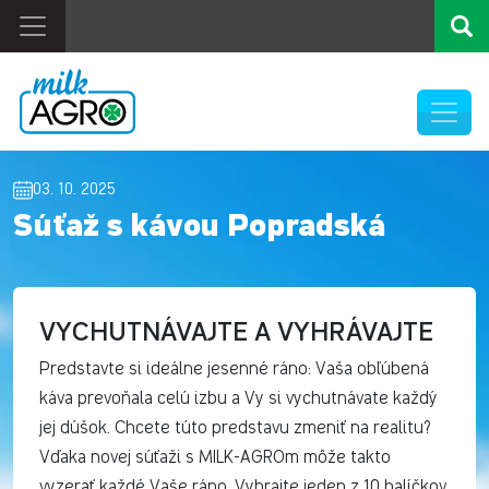
03. 10. 2025
Súťaž s kávou Popradská
VYCHUTNÁVAJTE A VYHRÁVAJTE
Predstavte si ideálne jesenné ráno: Vaša obľúbená
káva prevoňala celú izbu a Vy si vychutnávate každý
jej dúšok. Chcete túto predstavu zmeniť na realitu?
Vďaka novej súťaži s MILK-AGROm môže takto
vyzerať každé Vaše ráno. Vyhrajte jeden z 10 balíčkov