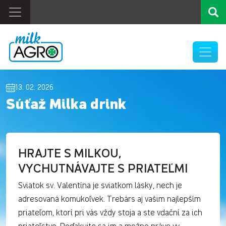
13. 02. 2026
Súťaž Milka drink
HRAJTE S MILKOU,
VYCHUTNÁVAJTE S PRIATEĽMI
Sviatok sv. Valentína je sviatkom lásky, nech je
adresovaná komukoľvek. Trebárs aj vašim najlepším
priateľom, ktorí pri vás vždy stoja a ste vdační za ich