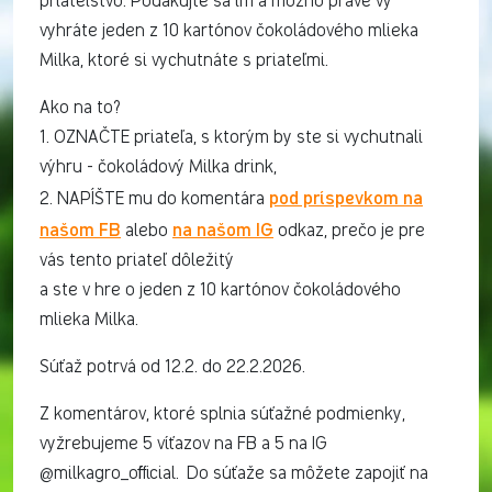
priateľstvo. Poďakujte sa im a možno práve vy
vyhráte jeden z 10 kartónov čokoládového mlieka
Milka, ktoré si vychutnáte s priateľmi.
Ako na to?
1. OZNAČTE priateľa, s ktorým by ste si vychutnali
výhru - čokoládový Milka drink,
pod príspevkom na
2. NAPÍŠTE mu do komentára
našom FB
na našom IG
alebo
odkaz, prečo je pre
vás tento priateľ dôležitý
a ste v hre o jeden z 10 kartónov čokoládového
mlieka Milka.
Súťaž potrvá od 12.2. do 22.2.2026.
Z komentárov, ktoré splnia súťažné podmienky,
vyžrebujeme 5 víťazov na FB a 5 na IG
@milkagro_official. Do súťaže sa môžete zapojiť na