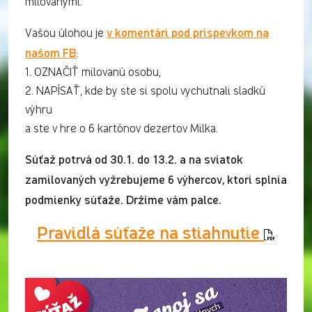
milovanými.
v komentári pod príspevkom na
Vašou úlohou je
našom FB
:
1. OZNAČIŤ milovanú osobu,
2. NAPÍSAŤ, kde by ste si spolu vychutnali sladkú
výhru
a ste v hre o 6 kartónov dezertov Milka.
Súťaž potrvá od 30.1. do 13.2. a na sviatok
zamilovaných vyžrebujeme 6 výhercov, ktorí splnia
podmienky súťaže. Držíme vám palce.
Pravidlá súťaže na stiahnutie