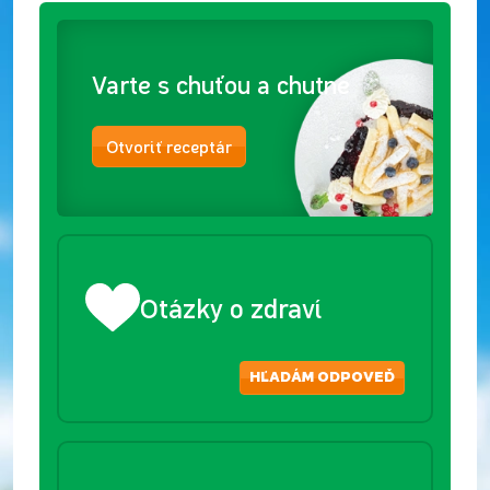
Varte s chuťou a chutne
Otvoriť receptár
Otázky o zdraví
HĽADÁM ODPOVEĎ