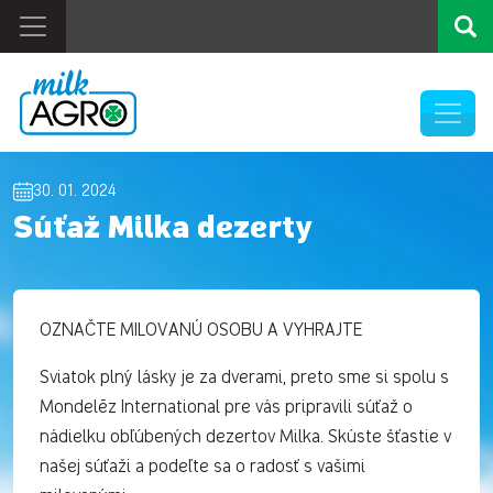
30. 01. 2024
Súťaž Milka dezerty
OZNAČTE MILOVANÚ OSOBU A VYHRAJTE
Sviatok plný lásky je za dverami, preto sme si spolu s
Mondelēz International pre vás pripravili súťaž o
nádielku obľúbených dezertov Milka. Skúste šťastie v
našej súťaži a podeľte sa o radosť s vašimi