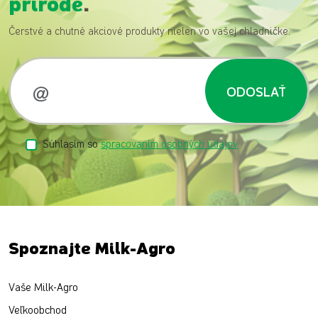
prírode
.
Čerstvé a chutné akciové produkty nielen vo vašej chladničke.
ODOSLAŤ
Súhlasím so
spracovaním osobných údajov
Spoznajte Milk-Agro
Vaše Milk-Agro
Veľkoobchod