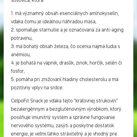
šošovica, ktorá:
1. má významný obsah esenciálnych aminokyselín,
vďaka čomu je ideálnou náhradou mäsa,
2. spomaľuje starnutie a je označovaná za anti-aging
potravinu,
3. má bohatý obsah železa, čo ocenia najmä ľudia s
anémiou,
4. je bohatá na vápnik, draslík, zinok, horčík, selén či
fosfor,
5. pomáha pri znižovaní hladiny cholesterolu a má
pozitívny vplyv na srdce.
CelpoFit Snack je vďaka tejto "kráľovnej strukovín"
bezalergénnym a bezgluténovným výrobkom, ktorý
posilňuje imunitný systém a správne fungovanie
nervového systému, zasýti a poskytne dostatok
energie, je veľmi ľahko stráviteľný a je vhodný pre