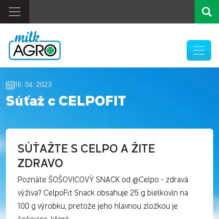
16. 04. 2023
Súťaž c CELPOFIT
SÚŤAŽTE S CELPO A ŽITE
ZDRAVO
Poznáte ŠOŠOVICOVÝ SNACK od @Celpo - zdravá
výživa? CelpoFit Snack obsahuje 25 g bielkovín na
100 g výrobku, pretože jeho hlavnou zložkou je