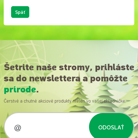
Späť
Šetrite naše stromy, prihláste
sa do newslettera a pomôžte
prírode
.
Čerstvé a chutné akciové produkty nielen vo vašej chladničke.
ODOSLAŤ