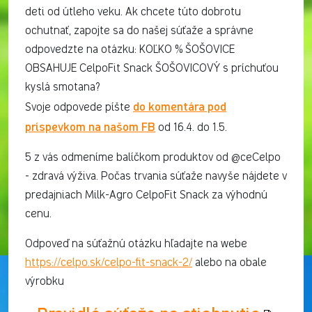
deti od útleho veku. Ak chcete túto dobrotu
ochutnať, zapojte sa do našej súťaže a správne
odpovedzte na otázku: KOĽKO % ŠOŠOVICE
OBSAHUJE CelpoFit Snack ŠOŠOVICOVÝ s príchuťou
kyslá smotana?
do komentára pod
Svoje odpovede píšte
príspevkom na našom FB
od 16.4. do 1.5.
5 z vás odmeníme balíčkom produktov od @ceCelpo
- zdravá výživa. Počas trvania súťaže navyše nájdete v
predajniach Milk-Agro CelpoFit Snack za výhodnú
cenu.
Odpoveď na súťažnú otázku hľadajte na webe
https://celpo.sk/celpo-fit-snack-2/
alebo na obale
výrobku