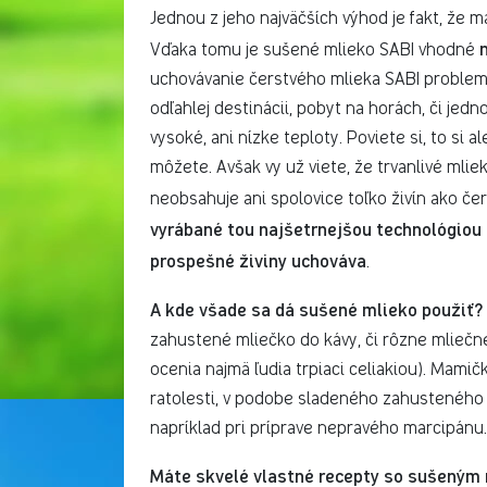
Jednou z jeho najväčších výhod je fakt, že 
Vďaka tomu je sušené mlieko SABI vhodné
uchovávanie čerstvého mlieka SABI proble
odľahlej destinácii, pobyt na horách, či jed
vysoké, ani nízke teploty. Poviete si, to si 
môžete. Avšak vy už viete, že trvanlivé mliek
neobsahuje ani spolovice toľko živín ako če
vyrábané tou najšetrnejšou technológiou 
prospešné živiny uchováva
.
A kde všade sa dá sušené mlieko použiť?
zahustené mliečko do kávy, či rôzne mliečn
ocenia najmä ľudia trpiaci celiakiou). Mamič
ratolesti, v podobe sladeného zahusteného 
napríklad pri príprave nepravého marcipánu. 
Máte skvelé vlastné recepty so sušeným