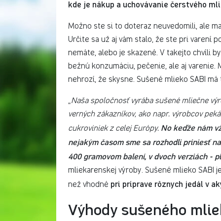
kde je nákup a uchovávanie čerstvého ml
Možno ste si to doteraz neuvedomili, ale 
Určite sa už aj vám stalo, že ste pri varení p
nemáte, alebo je skazené. V takejto chvíli 
bežnú konzumáciu, pečenie, ale aj varenie. 
nehrozí, že skysne. Sušené mlieko SABI má t
„
Naša spoločnosť vyrába sušené mliečne výr
verných zákazníkov, ako napr. výrobcov pek
No keďže nám vžd
cukroviniek z celej Európy.
nejakým časom sme sa rozhodli priniesť na
400 gramovom balení, v dvoch verziách - p
mliekarenskej výroby. Sušené mlieko SABI je
pri príprave rôznych jedál v 
než vhodné
Výhody sušeného mlie