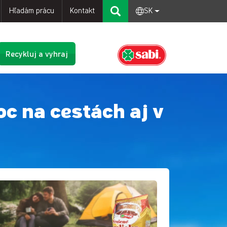
Hľadám prácu
Kontakt
SK
Recykluj a vyhraj
c na cestách aj v