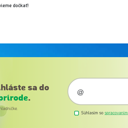
evieme dočkať!
ihláste sa do
prírode
.
hladničke.
Súhlasím so
spracovaním