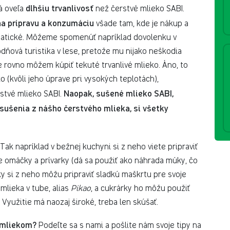
dlhšiu trvanlivosť
má oveľa
než čerstvé mlieko SABI.
na prípravu a konzumáciu
všade tam, kde je nákup a
matické. Môžeme spomenúť napríklad dovolenku v
nodňová turistika v lese, pretože mu nijako neškodia
ale rovno môžem kúpiť tekuté trvanlivé mlieko. Áno, to
o (kvôli jeho úprave pri vysokých teplotách),
Naopak, sušené mlieko SABI,
rstvé mlieko SABI.
sušenia z nášho čerstvého mlieka, si všetky
Tak napríklad v bežnej kuchyni si z neho viete pripraviť
e omáčky a prívarky (dá sa použiť ako náhrada múky, čo
ky si z neho môžu pripraviť sladkú maškrtu pre svoje
mlieka v tube, alias
Pikao
, a cukrárky ho môžu použiť
Využitie má naozaj široké, treba len skúšať.
 mliekom?
Podeľte sa s nami a pošlite nám svoje tipy na