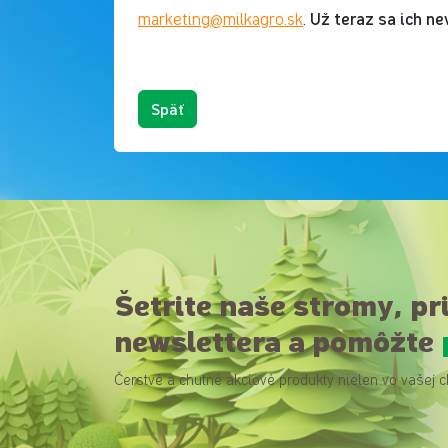
Už teraz sa ich n
marketing@milkagro.sk
.
Späť
Šetrite naše stromy, pr
newslettera a pomôžte
Čerstvé a chutné akciové produkty nielen vo vašej c