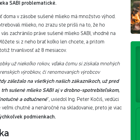
ieka SABI problematické.
mať doma v zásobe sušené mlieko má množstvo výhod.
otrebovali mlieko, no zrazu ste prišli na to, že ho
by vás zachránilo práve sušené mlieko SABI, vhodné na
Môžete si z neho brať koľko len chcete, a pritom
otiž trvanlivosť až 8 mesiacov.
obky už niekoľko rokov, vďaka čomu si získala mnohých
árenských výrobkov, či renomovaných výrobcov
y záležalo na všetkých našich zákazníkoch, už pred
 trh sušené mlieko SABI aj v drobno-spotrebiteľskom,
lnotučné a odtučnené
“, uviedol Ing. Peter Kočiš, vedúci
 veľmi chutné a nenáročné na skladovanie, preto je viac
akýchkoľvek podmienkach.
ka