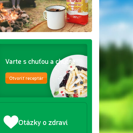
Varte s chuťou a chutne
Otvoriť receptár
Otázky o zdraví