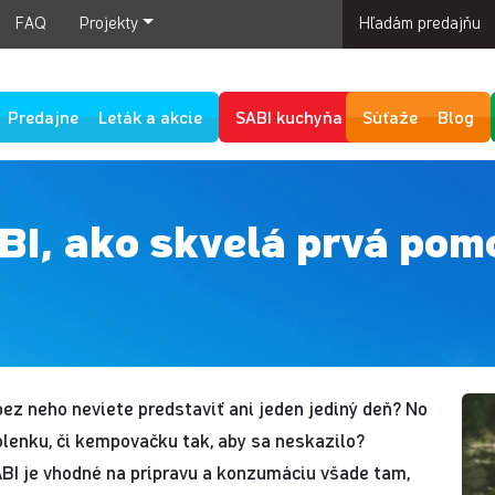
FAQ
Projekty
Hľadám predajňu
Predajne
Leták a akcie
SABI kuchyňa
Súťaže
Blog
I, ako skvelá prvá pomo
 bez neho neviete predstaviť ani jeden jediný deň? No
olenku, či kempovačku tak, aby sa neskazilo?
ABI je vhodné na prípravu a konzumáciu všade tam,