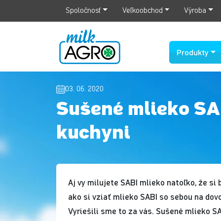
Spoločnosť
Veľkoobchod
Výroba
Produkty
03. 06. 2020
Sušené mlieko SAB
kuchyni
Aj vy milujete SABI mlieko natoľko, že si
ako si vziať mlieko SABI so sebou na dov
Vyriešili sme to za vás. Sušené mlieko S