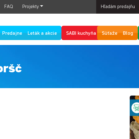
FAQ
Projekty
Hľadám predajňu
Predajne
Leták a akcie
SABI kuchyňa
Súťaže
Blog
oršč