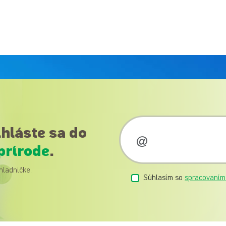
ihláste sa do
prírode
.
hladničke.
Súhlasím so
spracovaním