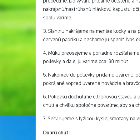
precedíme. Do vývaru pridáme očistenú a n
nakrájanú/nastrúhanú hlávkovú kapustu, oči
spolu varíme.
3. Slaninu nakrájame na menšie kocky a na p
červenú papriku a necháme ju speniť. Násled
4. Múku preosejeme a poriadne rozšľaháme 
polievky a ďalej ju varíme cca. 30 minút.
5. Nakoniec do polievky pridáme uvarenú, oč
pokrájané vopred uvarené hovädzie a bravč
6. Polievku dochutíme citrónovou šťavou a c
chuti a chvíľku spoločne povaríme, aby sa chu
7. Servírujeme s lyžicou kyslej smotany na 
Dobrú chuť!