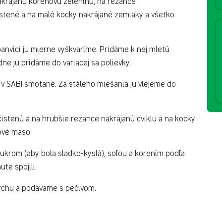
akrájanú koreňovú zeleninu, na rezance
stené a na malé kocky nakrájané zemiaky a všetko
anvici ju mierne vyškvaríme. Pridáme k nej mletú
ne ju pridáme do variacej sa polievky.
v SABI smotane. Za stáleho miešania ju vlejeme do
istenú a na hrubšie rezance nakrájanú cviklu a na kocky
ové mäso.
ukrom (aby bola sladko-kyslá), soľou a korením podľa
te spojili.
vrchu a podávame s pečivom.