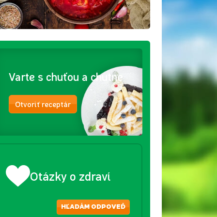
Varte s chuťou a chutne
Otvoriť receptár
Otázky o zdraví
HĽADÁM ODPOVEĎ