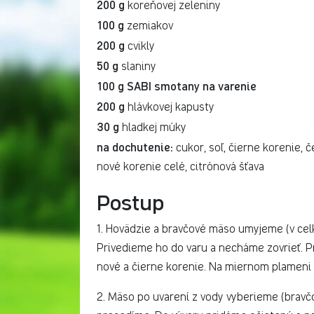
200 g
koreňovej zeleniny
100 g
zemiakov
200 g
cvikly
50 g
slaniny
100 g SABI smotany na varenie
200 g
hlávkovej kapusty
30 g
hladkej múky
na dochutenie:
cukor, soľ, čierne korenie, č
nové korenie celé, citrónová šťava
Postup
1. Hovädzie a bravčové mäso umyjeme (v celku
Privedieme ho do varu a necháme zovrieť. Pri
nové a čierne korenie. Na miernom plameni 
2. Mäso po uvarení z vody vyberieme (bravčo