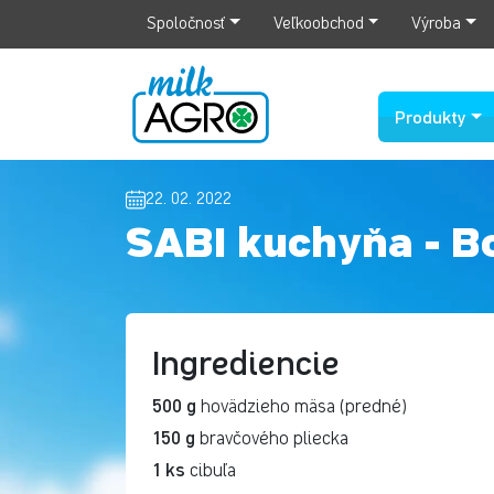
Spoločnosť
Veľkoobchod
Výroba
Produkty
22. 02. 2022
SABI kuchyňa - B
Ingrediencie
500 g
hovädzieho mäsa (predné)
150 g
bravčového pliecka
1 ks
cibuľa