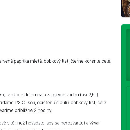
ervená paprika mletá, bobkový list, čierne korenie celé,
), vložíme do hrnca a zalejeme vodou (asi 2,5 I).
dáme 1/2 ČL soli, očistenú cibuľu, bobkový list, celé
varíme približne 2 hodiny.
vé skôr než hovädzie, aby sa nerozvarilo) a vývar