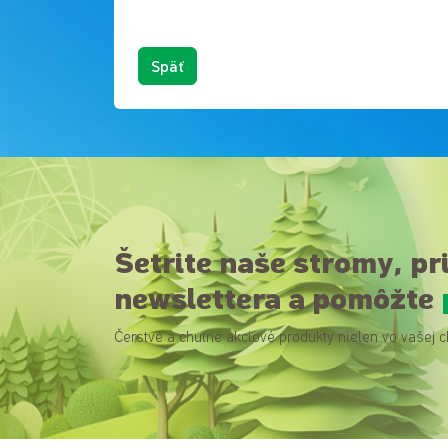
Späť
Šetrite naše stromy, pr
newslettera a pomôžte
Čerstvé a chutné akciové produkty nielen vo vašej c