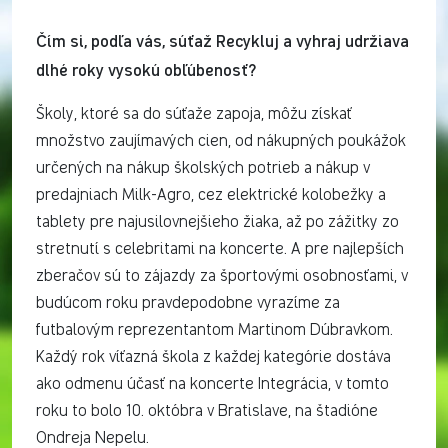
Čím si, podľa vás, súťaž Recykluj a vyhraj udržiava
dlhé roky vysokú obľúbenosť?
Školy, ktoré sa do súťaže zapoja, môžu získať
množstvo zaujímavých cien, od nákupných poukážok
určených na nákup školských potrieb a nákup v
predajniach Milk-Agro, cez elektrické kolobežky a
tablety pre najusilovnejšieho žiaka, až po zážitky zo
stretnutí s celebritami na koncerte. A pre najlepších
zberačov sú to zájazdy za športovými osobnosťami, v
budúcom roku pravdepodobne vyrazíme za
futbalovým reprezentantom Martinom Dúbravkom.
Každý rok víťazná škola z každej kategórie dostáva
ako odmenu účasť na koncerte Integrácia, v tomto
roku to bolo 10. októbra v Bratislave, na štadióne
Ondreja Nepelu.