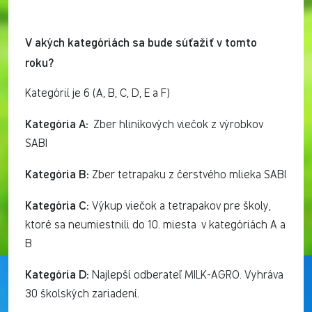
V akých kategóriách sa bude súťažiť v tomto
roku?
Kategórií je 6 (A, B, C, D, E a F)
Kategória A:
Zber hliníkových viečok z výrobkov
SABI
Kategória B:
Zber tetrapaku z čerstvého mlieka SABI
Kategória C:
Výkup viečok a tetrapakov pre školy,
ktoré sa neumiestnili do 10. miesta v kategóriách A a
B
Kategória D:
Najlepší odberateľ MILK-AGRO. Vyhráva
30 školských zariadení.