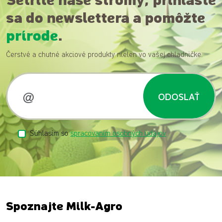
Šetrite naše stromy, prihláste
sa do newslettera a pomôžte
prírode
.
Čerstvé a chutné akciové produkty nielen vo vašej chladničke.
ODOSLAŤ
Súhlasím so
spracovaním osobných údajov
Spoznajte Milk-Agro