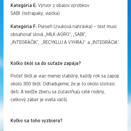
Kategória E:
Výtvor z obalov výrobkov
SABI (tetrapaky, viečka)
Kategória F:
Pieseň (zvuková nahrávka) – text musí
obsahovať slová „MILK-AGRO“, „SABI“,
„INTEGRÁČIK“, „RECYKLUJ A VYHRAJ“ a „INTEGRÁCIA“.
Koľko škôl sa do súťaže zapája?
Počet škôl je viac-menej stabilný, každý rok sa zapojí
okolo 300 škôl. Odhadujeme, že je to okolo stotisíc
detí. A keďže zberu sa zúčastňujú celé rodiny,
celkový záber je oveľa väčší.
Koľko sa toho vyzbiera?