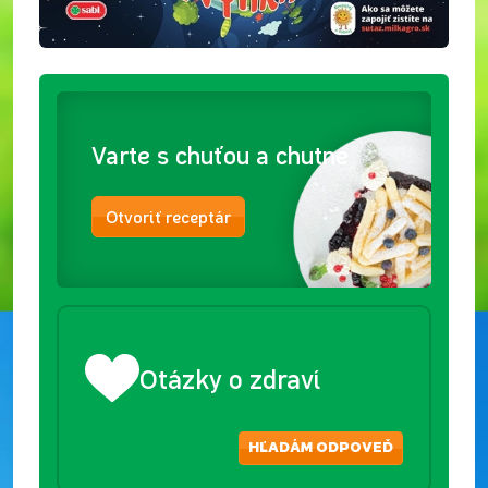
Varte s chuťou a chutne
Otvoriť receptár
Otázky o zdraví
HĽADÁM ODPOVEĎ