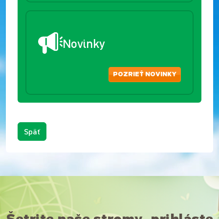
Novinky
POZRIEŤ NOVINKY
Späť