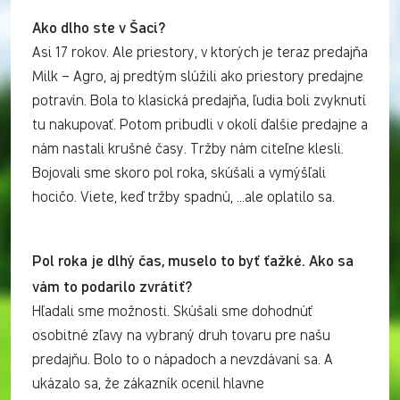
Ako dlho ste v Šaci?
Asi 17 rokov. Ale priestory, v ktorých je teraz predajňa
Milk – Agro, aj predtým slúžili ako priestory predajne
potravín. Bola to klasická predajňa, ľudia boli zvyknutí
tu nakupovať. Potom pribudli v okolí ďalšie predajne a
nám nastali krušné časy. Tržby nám citeľne klesli.
Bojovali sme skoro pol roka, skúšali a vymýšľali
hocičo. Viete, keď tržby spadnú, ...ale oplatilo sa.
Pol roka je dlhý čas, muselo to byť ťažké. Ako sa
vám to podarilo zvrátiť?
Hľadali sme možnosti. Skúšali sme dohodnúť
osobitné zľavy na vybraný druh tovaru pre našu
predajňu. Bolo to o nápadoch a nevzdávaní sa. A
ukázalo sa, že zákazník ocenil hlavne