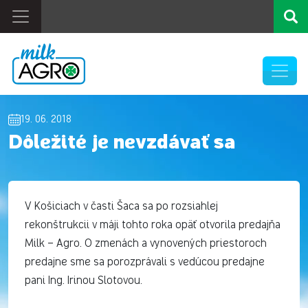
19. 06. 2018
Dôležité je nevzdávať sa
V Košiciach v časti Šaca sa po rozsiahlej
rekonštrukcii v máji tohto roka opäť otvorila predajňa
Milk – Agro. O zmenách a vynovených priestoroch
predajne sme sa porozprávali s vedúcou predajne
pani Ing. Irinou Slotovou.