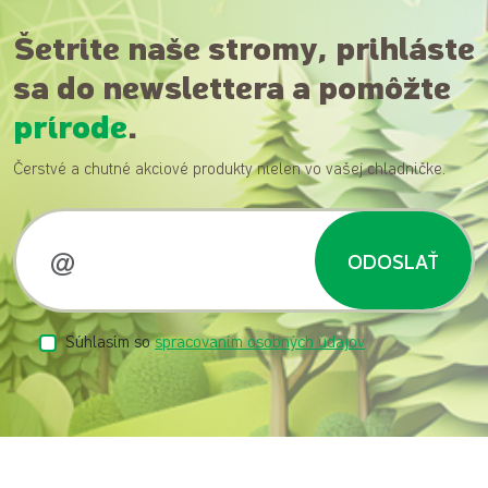
Šetrite naše stromy, prihláste
sa do newslettera a pomôžte
prírode
.
Čerstvé a chutné akciové produkty nielen vo vašej chladničke.
ODOSLAŤ
Súhlasím so
spracovaním osobných údajov