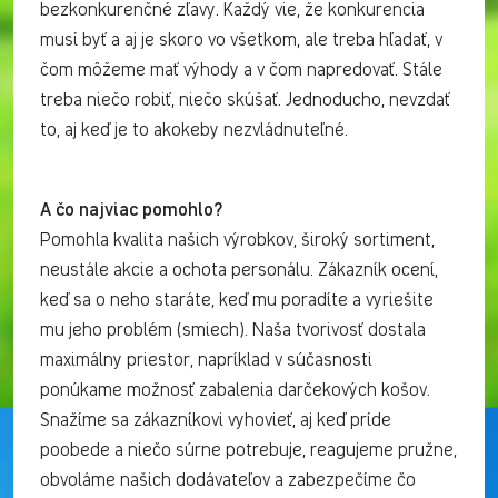
bezkonkurenčné zľavy. Každý vie, že konkurencia
musí byť a aj je skoro vo všetkom, ale treba hľadať, v
čom môžeme mať výhody a v čom napredovať. Stále
treba niečo robiť, niečo skúšať. Jednoducho, nevzdať
to, aj keď je to akokeby nezvládnuteľné.
A čo najviac pomohlo?
Pomohla kvalita našich výrobkov, široký sortiment,
neustále akcie a ochota personálu. Zákazník ocení,
keď sa o neho staráte, keď mu poradíte a vyriešite
mu jeho problém (smiech). Naša tvorivosť dostala
maximálny priestor, napríklad v súčasnosti
ponúkame možnosť zabalenia darčekových košov.
Snažíme sa zákazníkovi vyhovieť, aj keď príde
poobede a niečo súrne potrebuje, reagujeme pružne,
obvoláme našich dodávateľov a zabezpečíme čo