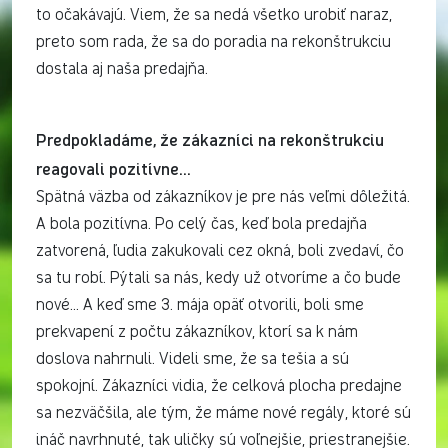
to očakávajú. Viem, že sa nedá všetko urobiť naraz,
preto som rada, že sa do poradia na rekonštrukciu
dostala aj naša predajňa.
Predpokladáme, že zákazníci na rekonštrukciu
reagovali pozitívne...
Spätná väzba od zákazníkov je pre nás veľmi dôležitá.
A bola pozitívna. Po celý čas, keď bola predajňa
zatvorená, ľudia zakukovali cez okná, boli zvedaví, čo
sa tu robí. Pýtali sa nás, kedy už otvoríme a čo bude
nové... A keď sme 3. mája opäť otvorili, boli sme
prekvapení z počtu zákazníkov, ktorí sa k nám
doslova nahrnuli. Videli sme, že sa tešia a sú
spokojní. Zákazníci vidia, že celková plocha predajne
sa nezväčšila, ale tým, že máme nové regály, ktoré sú
ináč navrhnuté, tak uličky sú voľnejšie, priestranejšie.