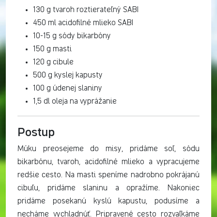
130 g tvaroh roztierateľný SABI
450 ml acidofilné mlieko SABI
10-15 g sódy bikarbóny
150 g masti
120 g cibule
500 g kyslej kapusty
100 g údenej slaniny
1,5 dl oleja na vyprážanie
Postup
Múku preosejeme do misy, pridáme soľ, sódu
bikarbónu, tvaroh, acidofilné mlieko a vypracujeme
redšie cesto. Na masti speníme nadrobno pokrájanú
cibuľu, pridáme slaninu a opražíme. Nakoniec
pridáme posekanú kyslú kapustu, podusíme a
necháme vychladnúť. Pripravené cesto rozvaľkáme