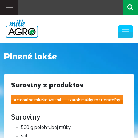
Plnené lokše
Suroviny z produktov
Acidofilné mlieko 450 ml
Tvaroh mäkký roztierateľný
Suroviny
500 g polohrubej múky
soľ