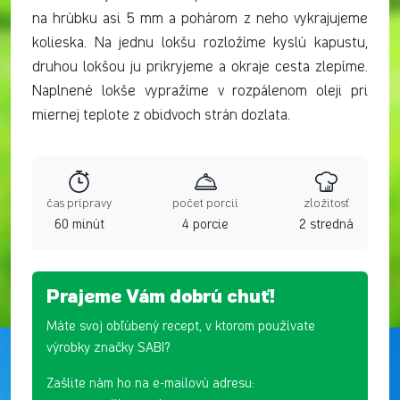
na hrúbku asi 5 mm a pohárom z neho vykrajujeme
kolieska. Na jednu lokšu rozložíme kyslú kapustu,
druhou lokšou ju prikryjeme a okraje cesta zlepíme.
Naplnené lokše vypražíme v rozpálenom oleji pri
miernej teplote z obidvoch strán dozlata.
čas prípravy
počet porcií
zložitosť
60 minút
4 porcie
2 stredná
Prajeme Vám dobrú chuť!
Máte svoj obľúbený recept, v ktorom používate
výrobky značky SABI?
Zašlite nám ho na e-mailovú adresu: