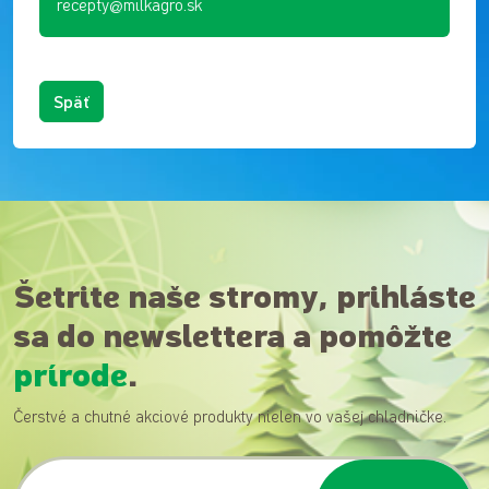
recepty@milkagro.sk
Späť
Šetrite naše stromy, prihláste
sa do newslettera a pomôžte
prírode
.
Čerstvé a chutné akciové produkty nielen vo vašej chladničke.