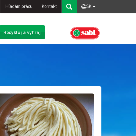
Hľadám prácu
Kontakt
SK
Recykluj a vyhraj