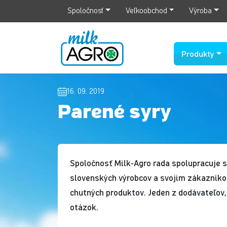
Spoločnosť
Veľkoobchod
Výroba
Produkty
16. 09. 2019
Parené syry
Spoločnosť Milk-Agro rada spolupracuje 
slovenských výrobcov a svojim zákazník
chutných produktov. Jeden z dodávateľov,
otázok.