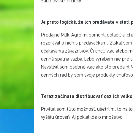
Sabinovskej hrudky.
Je preto logické, že ich predávate v sieti
Predajne Milk-Agro mi pomohli doladiť aj ch
rozprával o nich s predavačkami. Získal som 
očakávania zákazníkov. Či chcú viac alebo m
cenná spätná väzba. Lebo vyrábam nie pre se
Navštívil som osobne viac ako sto predajní Mi
cenných rád by som svoje produkty chuťovo 
Teraz začínate distribuovať cez ich veľk
Privítal som túto možnosť, ušetrí mi to na 
vyššiu úroveň. Aj pokiaľ ide o množstvo.