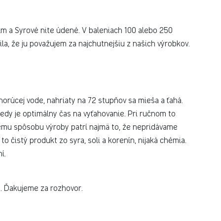
ím a Syrové nite údené. V baleniach 100 alebo 250
la, že ju považujem za najchutnejšiu z našich výrobkov.
 horúcej vode, nahriaty na 72 stupňov sa mieša a ťahá.
 kedy je optimálny čas na vyťahovanie. Pri ručnom to
nému spôsobu výroby patrí najmä to, že nepridávame
 to čistý produkt zo syra, soli a korenín, nijaká chémia.
í.
… Ďakujeme za rozhovor.