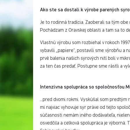
Ako ste sa dostali k výrobe parených syro
Je to rodinná tradícia. Zaoberali sa tým obe m
Pochádzam z Oravskej oblasti a tam sa to d
Vlastnú výrobu som rozbiehal v rokoch 1997
vybavili „papiere“, postavili sme výrobňu a 
prvé balenia našich syrových nití boli v mikr
za ten čas predať. Postupne sme rástli a vyl
Intenzívna spolupráca so spoločnosťou M
…pred dvomi rokmi. Vyskúšal som predtým r
mi najviac vyhovuje syr práve od tejto spo
súčasnosti nemám iného dodávateľa, nielen p
osvedčila a celková spolupráca je výborná.