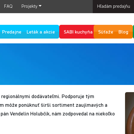
FAQ
Projekty
Hľadám predajňu
Predajne
Leták a akcie
SABI kuchyňa
Súťaže
Blog
s regionálnymi dodávateľmi. Podporuje tým
om môže ponúknuť širší sortiment zaujímavých a
 pán Vendelín Holubčík, nám zodpovedal na niekoľko