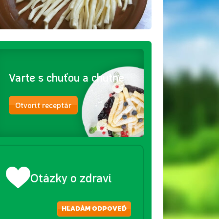
Varte s chuťou a chutne
Otvoriť receptár
Otázky o zdraví
HĽADÁM ODPOVEĎ