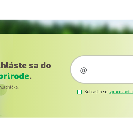
ihláste sa do
prírode
.
hladničke.
Súhlasím so
spracovaním