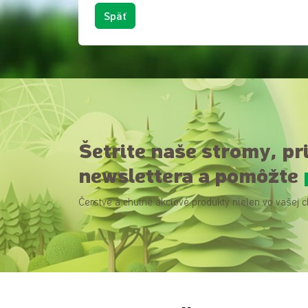
Späť
Šetrite naše stromy, pr
newslettera a pomôžte
Čerstvé a chutné akciové produkty nielen vo vašej c