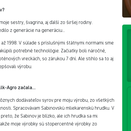
v?
oje sestry, švagrina, aj ďalší zo širšej rodiny.
edilo z generácie na generáciu…
 až 1998. V súlade s príslušnými štátnymi normami sme
nakúpili potrebné technológie. Začiatky boli náročné,
oténových vreckách, so zárukou 7 dní. Ale stihlo sa to aj
epšovali výrobu.
ilk-Agro začala…
ôznych dodávateľov syrov pre moju výrobu, zo všetkých
ločnosti. Spracovávam Sabinovskú mliekarenskú hrudku. V
reto, že Sabinov je blízko, ale ich hrudka sa mi
 Takže moje výrobky sú stopercentné výrobky zo