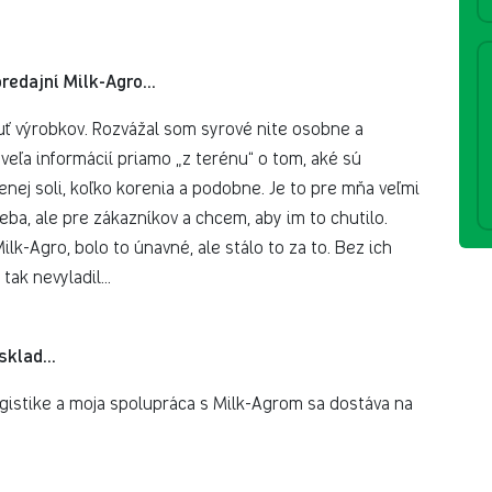
 predajní Milk-Agro…
uť výrobkov. Rozvážal som syrové nite osobne a
veľa informácií priamo „z terénu“ o tom, aké sú
enej soli, koľko korenia a podobne. Je to pre mňa veľmi
ba, ale pre zákazníkov a chcem, aby im to chutilo.
lk-Agro, bolo to únavné, ale stálo to za to. Bez ich
tak nevyladil…
osklad…
logistike a moja spolupráca s Milk-Agrom sa dostáva na