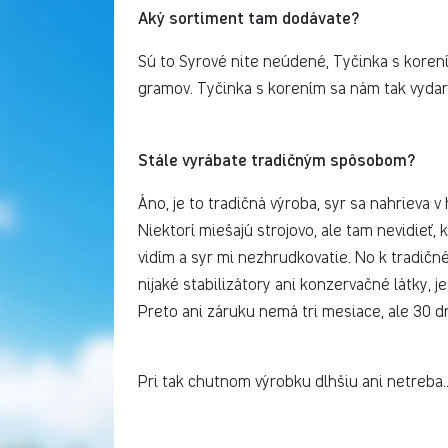
Aký sortiment tam dodávate?
Sú to Syrové nite neúdené, Tyčinka s koren
gramov. Tyčinka s korením sa nám tak vydari
Stále vyrábate tradičným spôsobom?
Áno, je to tradičná výroba, syr sa nahrieva v
Niektorí miešajú strojovo, ale tam nevidieť,
vidím a syr mi nezhrudkovatie. No k tradič
nijaké stabilizátory ani konzervačné látky, je
Preto ani záruku nemá tri mesiace, ale 30 dn
Pri tak chutnom výrobku dlhšiu ani netreba