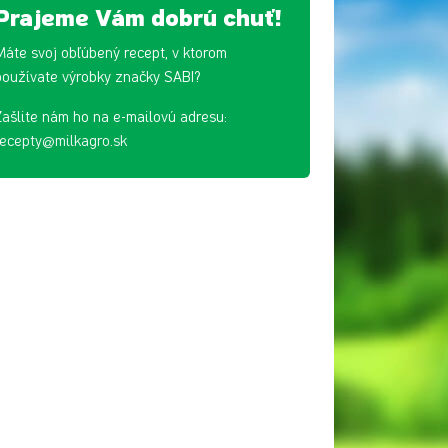
Prajeme Vám dobrú chuť!
Máte svoj obľúbený recept, v ktorom
používate výrobky značky SABI?
Zašlite nám ho na e-mailovú adresu:
recepty@milkagro.sk