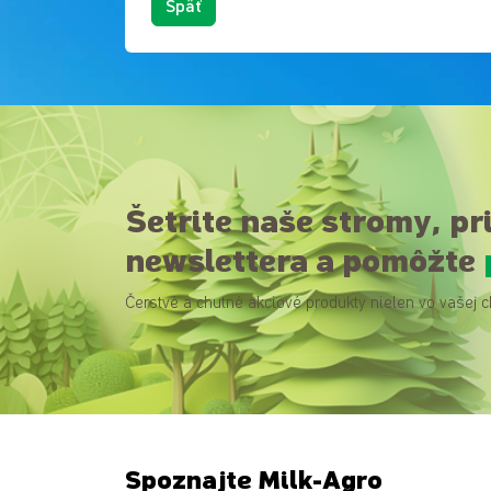
Späť
Šetrite naše stromy, pr
newslettera a pomôžte
Čerstvé a chutné akciové produkty nielen vo vašej c
Spoznajte Milk-Agro