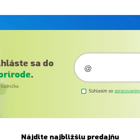
ihláste sa do
prírode
.
hladničke.
Súhlasím so
spracovaním
Nájdite najbližšiu predajňu