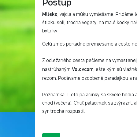
Postup
Mlieko
, vajcia a múku vymiešame. Pridáme l
štipku soli, trocha vegety, na malé kocky n
bylinky.
Celú zmes poriadne premiešame a cesto ne
Z odležaného cesta pečieme na vymastenej p
Volovcom
nastrúhaným
, ešte kým sú vlažn
rezom. Podávame ozdobené paradajkou a 
Poznámka: Tieto palacinky sa skvele hodia 
chod (večera). Chuť palaciniek sa zvýrazní, 
syr trocha rozpustil.