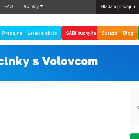
FAQ
Projekty
Hľadám predajňu
Predajne
Leták a akcie
SABI kuchyňa
Súťaže
Blog
cinky s Volovcom