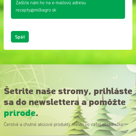
Zašlite nám ho na e-mailovú adresu:
recepty@milkagro.sk
Späť
Šetrite naše stromy, prihláste
sa do newslettera a pomôžte
prírode
.
Čerstvé a chutné akciové produkty nielen vo vašej chladničke.