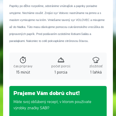
Papriky po dĺžke rozpolíme, odstránime vnútrajšok a papriky poriadne
umyjeme. Necháme osušiť. Zrejúci syr Volovec nastrúhame na jemno a s
maslom vymixujeme na krém. Vmiešame tavený syr VOLOVEC a mixujeme
až do hladka. Túto masu dávkujeme pomocou cukrárenského vrecúška do
pripravených paprík. Pred podávaním ozdobíme lístkami šalátu a
paradajkami. Nakoniec to celé pokvapkáme citrónovou šťavou.
čas prípravy
počet porcií
zložitosť
15 minút
1 porcia
1 ľahká
Prajeme Vám dobrú chuť!
Máte svoj obľúbený recept, v ktorom používate
výrobky značky SABI?