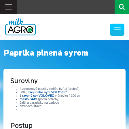
Paprika plnená syrom
Suroviny
4 zeleninové papriky (môžu byť aj farebné)
300 g
zrejúceho syra VOLOVEC
1
tavený syr VOLOVEC
v črievku ( 100 g)
maslo SABI
(podľa potreby)
šalát a paradajky na ozdobu
citrónová šťava
Postup