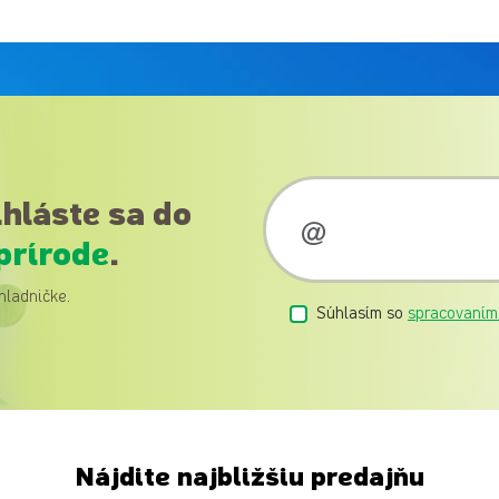
ihláste sa do
prírode
.
hladničke.
Súhlasím so
spracovaním
Nájdite najbližšiu predajňu