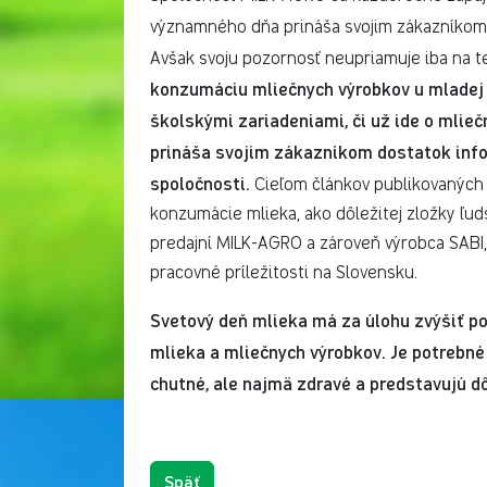
významného dňa prináša svojim zákazníko
Avšak svoju pozornosť neupriamuje iba na t
konzumáciu mliečnych výrobkov u mladej 
školskými zariadeniami, či už ide o mlieč
prináša svojim zákazníkom dostatok info
spoločnosti.
Cieľom článkov publikovaných 
konzumácie mlieka, ako dôležitej zložky ľud
predajní MILK-AGRO a zároveň výrobca SABI
pracovné príležitosti na Slovensku.
Svetový deň mlieka má za úlohu zvýšiť p
mlieka a mliečnych výrobkov. Je potrebné 
chutné, ale najmä zdravé a predstavujú dô
Späť