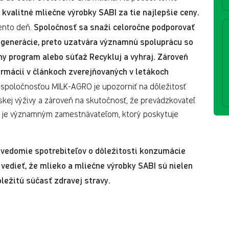
kvalitné mliečne výrobky SABI za tie najlepšie ceny.
m
Spoločnosť sa snaží celoročne podporovať
ento deň.
generácie, preto uzatvára významnú spoluprácu so
ny program alebo súťaž Recykluj a vyhraj. Zároveň
rmácií v článkoch zverejňovaných v letákoch
spoločnosťou MILK-AGRO je upozorniť na dôležitosť
skej výživy a zároveň na skutočnosť, že prevádzkovateľ
, je významným zamestnávateľom, ktorý poskytuje
ovedomie spotrebiteľov o dôležitosti konzumácie
vedieť, že mlieko a mliečne výrobky SABI sú nielen
ležitú súčasť zdravej stravy.