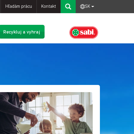
Hľadám prácu
Kontakt
SK
Recykluj a vyhraj