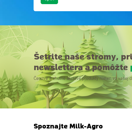
Šetrite naše stromy, pr
newslettera a pomôžte
Čerstvé a chutné akciové produkty nielen vo vašej c
Spoznajte Milk-Agro