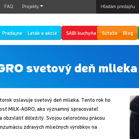
FAQ
Projekty
Hľadám predajňu
Predajne
Leták a akcie
SABI kuchyňa
Súťaže
Blog
GRO svetový deň mlieka
utorok oslavuje svetový deň mlieka. Tento rok ho
nosť MILK-AGRO, ako významný spracovateľ
a obzvlášť dôležitý. Svojou celoročnou prácou
konzumáciu zdravých mliečnych výrobkov na