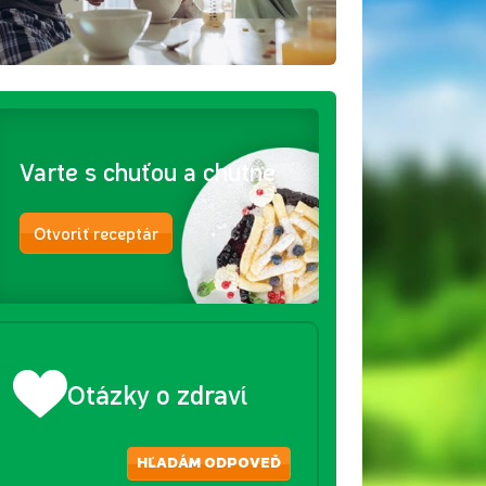
Varte s chuťou a chutne
Otvoriť receptár
Otázky o zdraví
HĽADÁM ODPOVEĎ