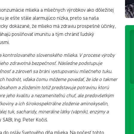
onzumácie mlieka a mliečnych výrobkov ako dôležitej
ku je ešte stále alarmujúco nízka, preto sa naša
decky dokázané, že mlieko má zdraviu prospešné účinky,
ajú posilňovať imunitu a tým chrániť ľudský
usmi.
a kontrolovaného slovenského mlieka. V procese výroby
 jeho zdravotná bezpečnosť. Následne podstupuje
eľnosť a zároveň sa bráni vystupovaniu mliečneho tuku.
ných hodnôt, vďaka čomu môžeme povedať, že ide o takmer
bsahom a zložením totiž predstavuje potravinu ktorú
re jeho kvalitu a nezameniteľnú chuť, ale predovšetkým
lkoviny a ich širokospektrálne zloženie aminokyselín,
lej tuk, sacharidy, minerálne látky (vápnik), enzýmy a
y SABI, Ing. Peter Kočiš.
 do osláv Svetového dňa mlieka. Na počesť tohto