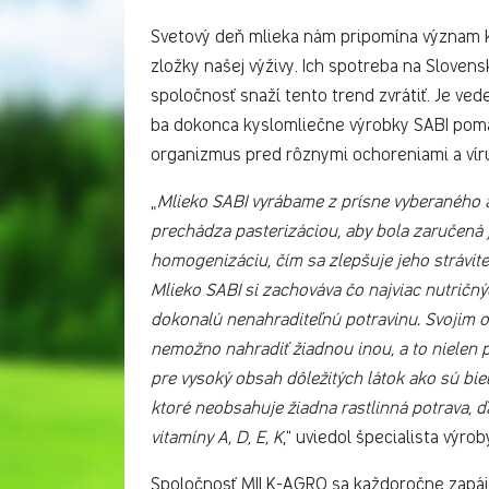
Svetový deň mlieka nám pripomína význam k
zložky našej výživy. Ich spotreba na Slovens
spoločnosť snaží tento trend zvrátiť. Je ve
ba dokonca kyslomliečne výrobky SABI pomáh
organizmus pred rôznymi ochoreniami a vír
„
Mlieko SABI vyrábame z prísne vyberaného 
prechádza pasterizáciou, aby bola zaručená
homogenizáciu, čím sa zlepšuje jeho strávit
Mlieko SABI si zachováva čo najviac nutrič
dokonalú nenahraditeľnú potravinu. Svojim o
nemožno nahradiť žiadnou inou, a to nielen p
pre vysoký obsah dôležitých látok ako sú bie
ktoré neobsahuje žiadna rastlinná potrava, ďa
vitamíny A, D, E, K
,“ uviedol špecialista výrob
Spoločnosť MILK-AGRO sa každoročne zapája