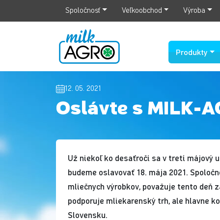
Spoločnosť
Veľkoobchod
Výroba
Produkty
12. 05. 2021
Oslávte s MILK-A
Už niekoľ ko desaťročí sa v tretí májový 
budeme oslavovať 18. mája 2021. Spoloč
mliečnych výrobkov, považuje tento deň z
podporuje mliekarenský trh, ale hlavne 
Slovensku.