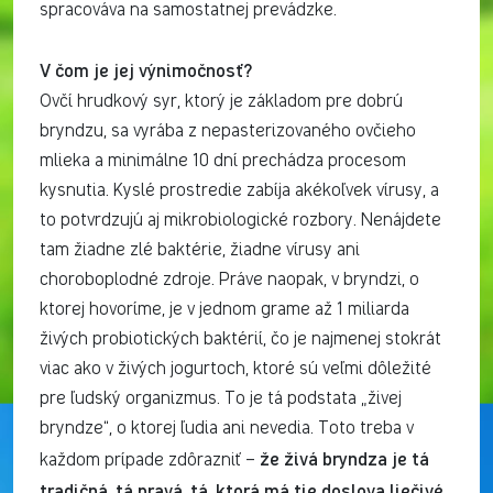
spracováva na samostatnej prevádzke.
V čom je jej výnimočnosť?
Ovčí hrudkový syr, ktorý je základom pre dobrú
bryndzu, sa vyrába z nepasterizovaného ovčieho
mlieka a minimálne 10 dní prechádza procesom
kysnutia. Kyslé prostredie zabíja akékoľvek vírusy, a
to potvrdzujú aj mikrobiologické rozbory. Nenájdete
tam žiadne zlé baktérie, žiadne vírusy ani
choroboplodné zdroje. Práve naopak, v bryndzi, o
ktorej hovoríme, je v jednom grame až 1 miliarda
živých probiotických baktérií, čo je najmenej stokrát
viac ako v živých jogurtoch, ktoré sú veľmi dôležité
pre ľudský organizmus. To je tá podstata „živej
bryndze“, o ktorej ľudia ani nevedia. Toto treba v
že živá bryndza je tá
každom prípade zdôrazniť –
tradičná, tá pravá, tá, ktorá má tie doslova liečivé