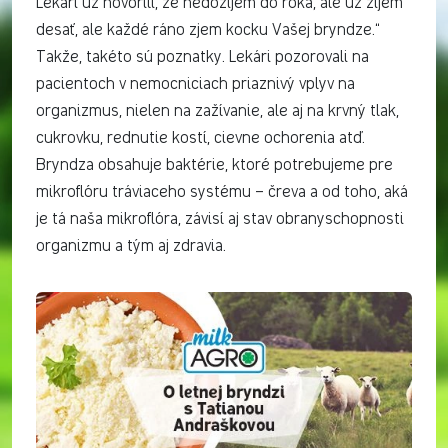
Lekári už hovorili, že nedožijem do roka, ale už žijem
desať, ale každé ráno zjem kocku Vašej bryndze.“
Takže, takéto sú poznatky. Lekári pozorovali na
pacientoch v nemocniciach priaznivý vplyv na
organizmus, nielen na zažívanie, ale aj na krvný tlak,
cukrovku, rednutie kostí, cievne ochorenia atď.
Bryndza obsahuje baktérie, ktoré potrebujeme pre
mikroflóru tráviaceho systému – čreva a od toho, aká
je tá naša mikroflóra, závisí aj stav obranyschopnosti
organizmu a tým aj zdravia.