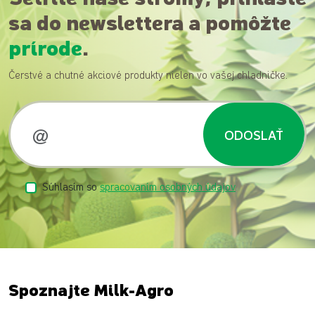
sa do newslettera a pomôžte
prírode
.
Čerstvé a chutné akciové produkty nielen vo vašej chladničke.
ODOSLAŤ
Súhlasím so
spracovaním osobných údajov
Spoznajte Milk-Agro