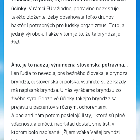
účinky.
V rámci EÚ v žiadnej potravine neexistuje
takéto zloženie, žeby obsahovala toľko druhov
baktérií potrebných pre ľudský organizmus. Toto je
jediný výrobok. Takže v tom je to, že tá bryndza je
živá.
Áno, je to naozaj výnimočná slovenská potravina…
Len ľudia to nevedia, pre bežného človeka je bryndza
bryndza, či slovenská či poľská, všimnite si, že každý
má napísané bryndza. U nás vyrábame bryndzu zo
živého syra. Priaznivé účinky takejto bryndze sa
prejavili u pacientov s rôznymi ochoreniami.
A pacienti nám potom posielajú listy, ktoré sú plné
vďačnosti a emócií, napríklad dostali sme list, v
ktorom bolo napísané: „Žijem vďaka Vašej bryndzi.