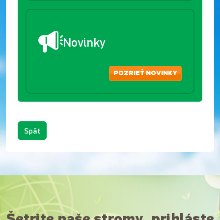
Novinky
POZRIEŤ NOVINKY
Späť
Šetrite naše stromy, prihláste