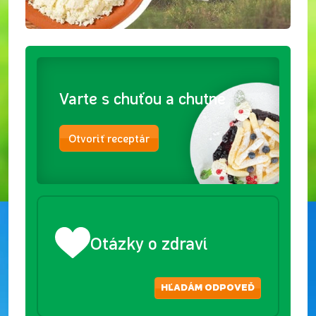
Varte s chuťou a chutne
Otvoriť receptár
Otázky o zdraví
HĽADÁM ODPOVEĎ