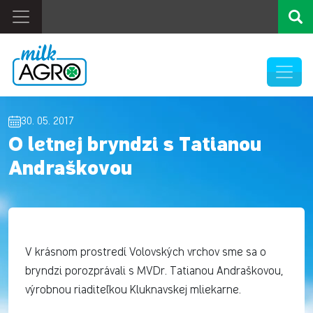
30. 05. 2017
O letnej bryndzi s Tatianou
Andraškovou
V krásnom prostredí Volovských vrchov sme sa o
bryndzi porozprávali s MVDr. Tatianou Andraškovou,
výrobnou riaditeľkou Kluknavskej mliekarne.