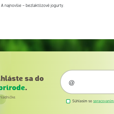
 A najnovšie – bezlaktózové jogurty.
ihláste sa do
prírode
.
hladničke.
Súhlasím so
spracovaním