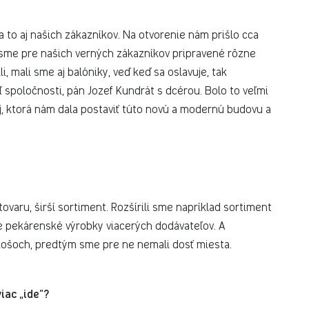
na to aj našich zákazníkov. Na otvorenie nám prišlo cca
i sme pre našich verných zákazníkov pripravené rôzne
, mali sme aj balóniky, veď keď sa oslavuje, tak
eľ spoločnosti, pán Jozef Kundrát s dcérou. Bolo to veľmi
j, ktorá nám dala postaviť túto novú a modernú budovu a
tovaru, širší sortiment. Rozšírili sme napríklad sortiment
 pekárenské výrobky viacerých dodávateľov. A
 košoch, predtým sme pre ne nemali dosť miesta.
iac „ide“?