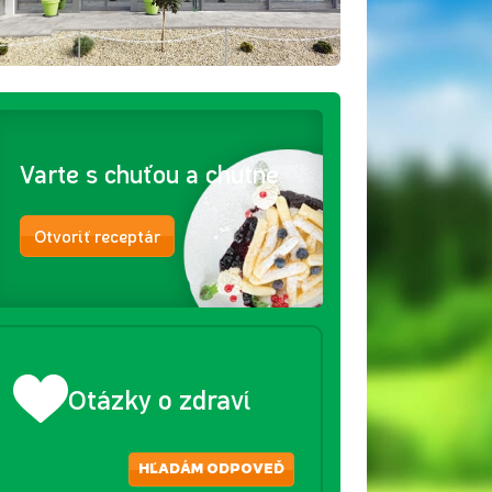
Varte s chuťou a chutne
Otvoriť receptár
Otázky o zdraví
HĽADÁM ODPOVEĎ