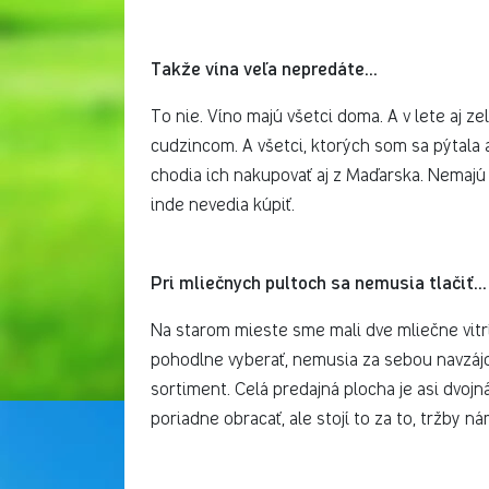
Takže vína veľa nepredáte...
To nie. Víno majú všetci doma. A v lete aj z
cudzincom. A všetci, ktorých som sa pýtala 
chodia ich nakupovať aj z Maďarska. Nemajú t
inde nevedia kúpiť.
Pri mliečnych pultoch sa nemusia tlačiť...
Na starom mieste sme mali dve mliečne vitrí
pohodlne vyberať, nemusia za sebou navzáj
sortiment. Celá predajná plocha je asi dvo
poriadne obracať, ale stojí to za to, tržby n