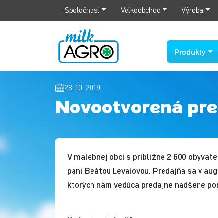
Spoločnosť
Veľkoobchod
Výroba
Produkty
28. 10. 2019
Novootvorená pre
V malebnej obci s približne 2 600 obyvat
pani Beátou Levaiovou. Predajňa sa v aug
ktorých nám vedúca predajne nadšene por