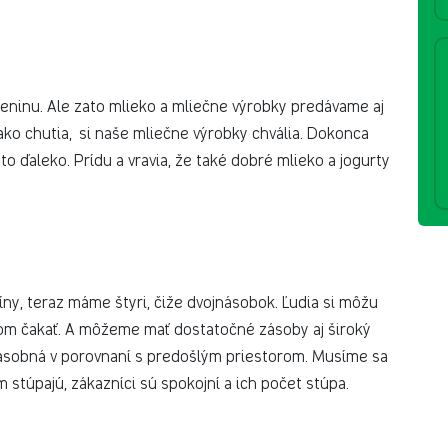
eleninu. Ale zato mlieko a mliečne výrobky predávame aj
ako chutia, si naše mliečne výrobky chvália. Dokonca
o ďaleko. Prídu a vravia, že také dobré mlieko a jogurty
ny, teraz máme štyri, čiže dvojnásobok. Ľudia si môžu
om čakať. A môžeme mať dostatočné zásoby aj široký
jnásobná v porovnaní s predošlým priestorom. Musíme sa
ám stúpajú, zákazníci sú spokojní a ich počet stúpa.