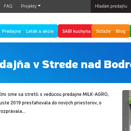
FAQ
Projekty
Hľadám predajňu
Predajne
Leták a akcie
SABI kuchyňa
Súťaže
Blog
dajňa v Strede nad Bod
eľmi sme sa stretli s vedúcou predajne MILK-AGRO,
uste 2019 presťahovala do nových priestorov, o
ozprávala...