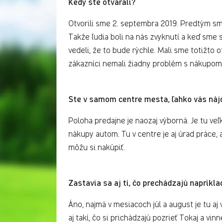
Kedy ste otvárali?
Otvorili sme 2. septembra 2019. Predtým sme 
Takže ľudia boli na nás zvyknutí a keď sme s
vedeli, že to bude rýchle. Mali sme totižto 
zákazníci nemali žiadny problém s nákupom.
Ste v samom centre mesta, ľahko vás nájdu
Poloha predajne je naozaj výborná. Je tu veľ
nákupy autom. Tu v centre je aj úrad práce, a
môžu si nakúpiť.
Zastavia sa aj tí, čo prechádzajú napríkl
Áno, najmä v mesiacoch júl a august je tu aj 
aj takí, čo si prichádzajú pozrieť Tokaj a vinn