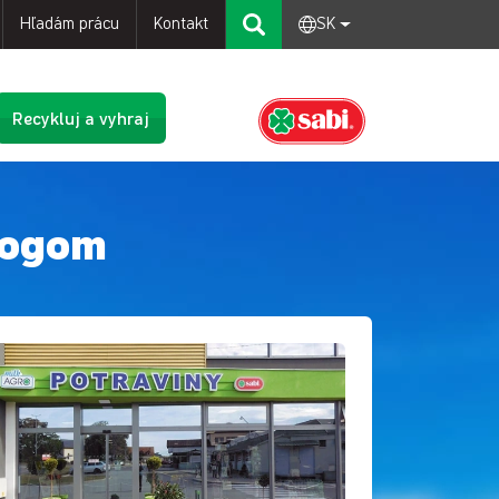
Hľadám prácu
Kontakt
SK
Recykluj a vyhraj
rogom