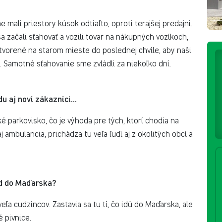
mali priestory kúsok odtiaľto, oproti terajšej predajni.
a začali sťahovať a vozili tovar na nákupných vozíkoch,
otvorené na starom mieste do poslednej chvíle, aby naši
 Samotné sťahovanie sme zvládli za niekoľko dní.
 aj noví zákazníci...
ké parkovisko, čo je výhoda pre tých, ktorí chodia na
j ambulancia, prichádza tu veľa ľudí aj z okolitých obcí a
ad do Maďarska?
veľa cudzincov. Zastavia sa tu tí, čo idú do Maďarska, ale
é pivnice.