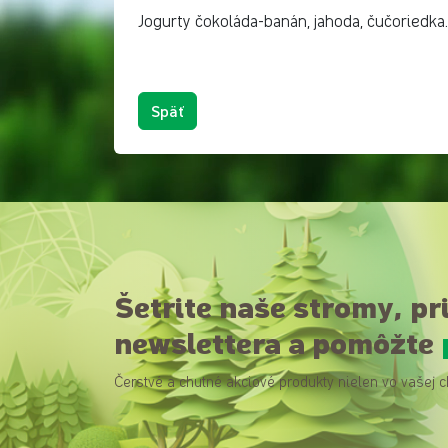
Jogurty čokoláda-banán, jahoda, čučoriedka.
Späť
Šetrite naše stromy, pr
newslettera a pomôžte
Čerstvé a chutné akciové produkty nielen vo vašej c