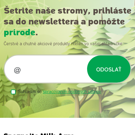
Šetrite naše stromy, prihláste
sa do newslettera a pomôžte
prírode
.
Čerstvé a chutné akciové produkty nielen vo vašej chladničke.
ODOSLAŤ
Súhlasím so
spracovaním osobných údajov