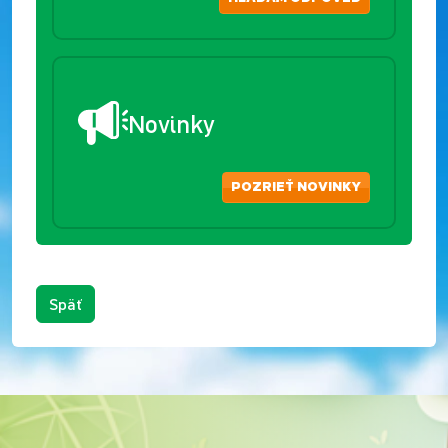
Novinky
POZRIEŤ NOVINKY
Späť