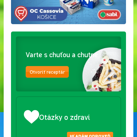
Varte s chuťou a chutne
Otvoriť receptár
Otázky o zdraví
HĽADÁM ODPOVEĎ